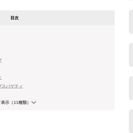
目次
プ
ィ
プスパゲティ
て表示（11種類）