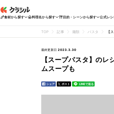
食材から探す
料理名から探す
目的・シーンから探す
公式レシ
TOP
記事
麺類
パスタ
【ス
最終更新日
2023.3.30
【スープパスタ】のレシ
ムスープも
シェア
ポスト
LINEで送る