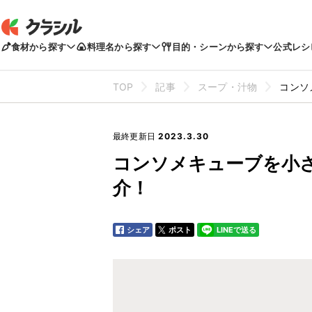
食材から探す
料理名から探す
目的・シーンから探す
公式レシ
TOP
記事
スープ・汁物
コンソ
最終更新日
2023.3.30
コンソメキューブを小
介！
シェア
ポスト
LINEで送る