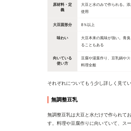
原材料・定
大豆と水のみで作られる。添
義
使用
大豆固形分
8％以上
味わい
大豆本来の風味が強い。青臭
ることもある
向いている
豆腐や湯葉作り、豆乳鍋やス
使い方
料理全般
それぞれについてもう少し詳しく見て
無調整豆乳
無調整豆乳は大豆と水だけで作られて
す。料理や豆腐作りに向いていて、ス