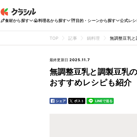
食材から探す
料理名から探す
目的・シーンから探す
公式レシ
TOP
記事
鍋料理
無調整豆乳と
最終更新日
2025.11.7
無調整豆乳と調製豆乳
おすすめレシピも紹介
シェア
ポスト
LINEで送る