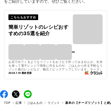
をご紹介していますので、ぜひご覧ください。
こちらもおすすめ
簡単リゾットのレシピおす
すめの35選を紹介
お店で出てくるようなリゾットをおうちで作ってみませんか。生米
を使って電子レンジで簡単に作るものや、ごはんから作る手軽なリ
ゾット風のレシピなど、幅広くピックアップしています。チーズや
温泉たまごをのせて、とろっとまろやかなおいしさも楽しめます。
2024.1.19 最終更新
TOP
記事
ごはんもの
リゾット
基本の【チーズリゾット】と絶