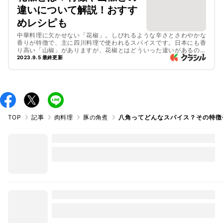
違いについて解説！おすす
めレシピも
中華料理に欠かせない「花椒」。しびれるような辛さとさわやかな
香りが特徴で、主に四川料理で使われるスパイスです。日本にも香
り高い「山椒」がありますが、花椒とはどういった違いがあるので
しょうか。今回は花椒の特徴に加え、山椒との違いについて解説し
2023.9.5 最終更新
ます。花椒を使った刺激的で風味豊かな絶品レシピも必見ですよ！
TOP
記事
肉料理
豚の角煮
八角ってどんなスパイス？その特徴