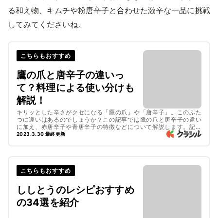
る和え物、キムチや粉唐辛子と合わせた激辛な一品に挑戦
してみてくださいね。
こちらもおすすめ
鷹の爪と唐辛子の違いっ
て？料理による使い分けも
解説！
キリッとした辛さがクセになる「鷹の爪」や「唐辛子」。このふた
つに違いはあるのでしょうか？この記事では鷹の爪と唐辛子の違い
に加え、赤唐辛子や青唐辛子の特徴などについて解説します。記事
後半のハラペーニョの冷製トマトパスタやキャベツのペペロン風炒
2023.3.30 最終更新
こちらもおすすめ
ししとうのレシピおすすめ
の34選を紹介