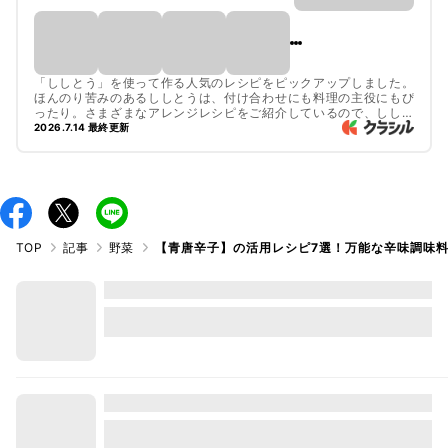
「ししとう」を使って作る人気のレシピをピックアップしました。
ほんのり苦みのあるししとうは、付け合わせにも料理の主役にもぴ
ったり。さまざまなアレンジレシピをご紹介しているので、ししと
うのおいしさを楽しんでくださいね。
2026.7.14 最終更新
TOP
記事
野菜
【青唐辛子】の活用レシピ7選！万能な辛味調味