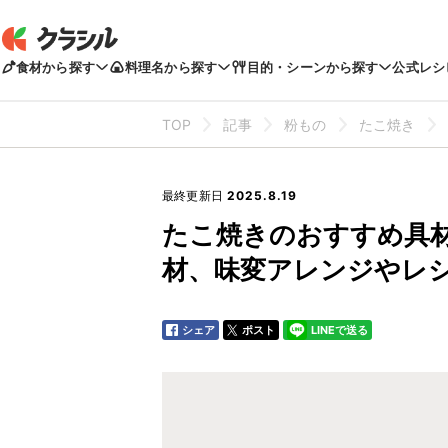
食材から探す
料理名から探す
目的・シーンから探す
公式レシ
TOP
記事
粉もの
たこ焼き
最終更新日
2025.8.19
たこ焼きのおすすめ具
材、味変アレンジやレ
シェア
ポスト
LINEで送る