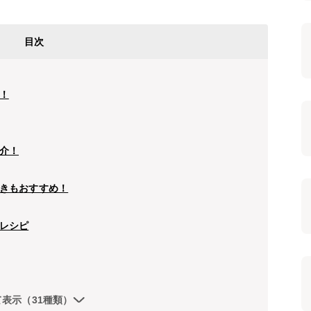
目次
！
介！
きもおすすめ！
レシピ
て表示（31種類）