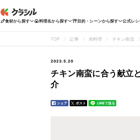
食材から探す
料理名から探す
目的・シーンから探す
公式レシ
TOP
記事
肉料理
チキン南蛮
2023.5.20
チキン南蛮に合う献立
介
シェア
ポスト
LINEで送る