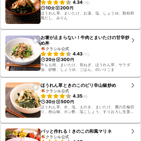
4.34
(
19
)
10
200
分
円
ほうれん草、まいたけ、お湯、塩、しょうゆ、顆粒和
風だし、みりん
お箸が止まらない！牛肉とまいたけの甘辛炒
め丼
クラシル公式
4.43
(
11
)
20
300
分
円
牛もも肉、まいたけ、長ねぎ、ほうれん草、サラダ
油、砂糖、しょうゆ、ごはん、白いりごま
ほうれん草ときのこのピリ辛山椒炒め
クラシル公式
4.35
(
6
)
30
500
分
円
ほうれん草、水、塩、えのき、まいたけ、鷹の爪輪切
り、粉山椒、ポン酢、塩こしょう、すりおろし生姜、
ごま油、氷水
パッと作れる！きのこの和風マリネ
クラシル公式