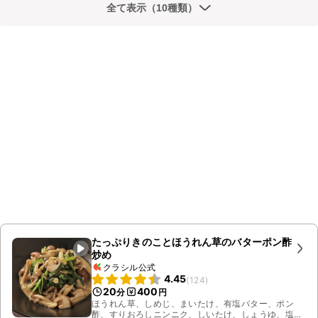
全て表示（10種類）
たっぷりきのことほうれん草のバターポン酢
炒め
クラシル公式
4.45
(
124
)
20
400
分
円
ほうれん草、しめじ、まいたけ、有塩バター、ポン
酢、すりおろしニンニク、しいたけ、しょうゆ、塩こ