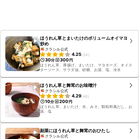
ほうれん草とまいたけのボリュームオイマヨ
炒め
クラシル公式
4.25
(
34
)
30
300
分
円
ほうれん草、厚揚げ、まいたけ、マヨネーズ、オイス
ターソース、サラダ油、砂糖、お湯、塩、冷水
ほうれん草と舞茸のお味噌汁
クラシル公式
4.29
(
46
)
10
200
分
円
ほうれん草、まいたけ、水、みそ、顆粒和風だし、お
湯、塩
副菜にほうれん草と舞茸のおひたし
クラシル公式