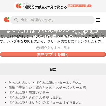
クラシル
無料アプリで開く
1週間分の献立が2分で決まる
まいたけほうれん草のレシピおすす
最終更新日
2023.1.6
めの10選を紹介
まいたけの旨味とほうれん草のおいしさを生かしたレシピのご紹介で
す。シンプルな炒めものから、クリーム煮などにアレンジしたものな
ど、いろいろなレシピをピックアップしました。ぜひ参考にしてみて
紹介文をすべて見る
くださいね。
無料アプリを開く
目次
たっぷりきのことほうれん草のバターポン酢炒め
簡単で美味しい！鶏肉ときのこのチーズクリーム煮
ほうれん草と舞茸のソテー
ほうれん草ときのこの煮浸し風炒め
ほうれん草とまいたけのボリュームオイマヨ炒め