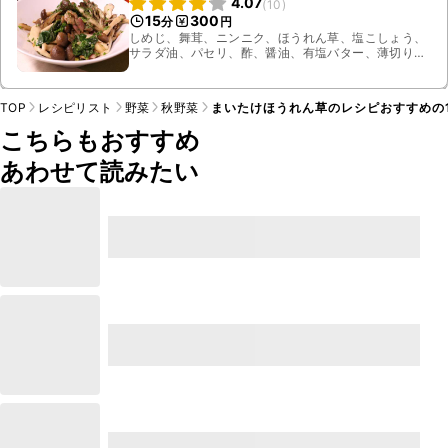
4.07
(
10
)
15
300
分
円
しめじ、舞茸、ニンニク、ほうれん草、塩こしょう、
サラダ油、パセリ、酢、醤油、有塩バター、薄切り
ハーフベーコン
TOP
レシピリスト
野菜
秋野菜
まいたけほうれん草のレシピおすすめの
こちらもおすすめ
あわせて読みたい