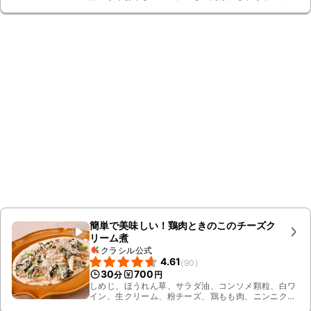
しょう、水、氷水、塩
簡単で美味しい！鶏肉ときのこのチーズク
リーム煮
クラシル公式
4.61
(
90
)
30
700
分
円
しめじ、ほうれん草、サラダ油、コンソメ顆粒、白ワ
イン、生クリーム、粉チーズ、鶏もも肉、ニンニク、
薄力粉、塩、黒こしょう、お湯、まいたけ、パセリ