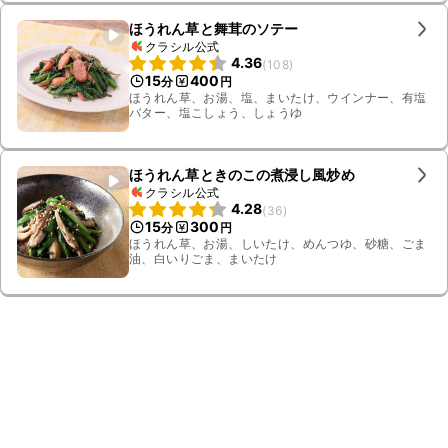
ほうれん草と舞茸のソテー
クラシル公式
4.36
(
108
)
15
400
分
円
ほうれん草、お湯、塩、まいたけ、ウインナー、有塩
バター、塩こしょう、しょうゆ
ほうれん草ときのこの煮浸し風炒め
クラシル公式
4.28
(
36
)
15
300
分
円
ほうれん草、お湯、しいたけ、めんつゆ、砂糖、ごま
油、白いりごま、まいたけ