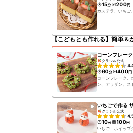
15
200
分
円
カステラ、いちご
【こどもとも作れる】簡単＆
コーンフレーク
クラシル公式
4.
60
400
分
円
コーンフレーク、
ン、アラザン、ス
いちごで作る 
クラシル公式
4.
10
100
分
円
いちご、ホイップ