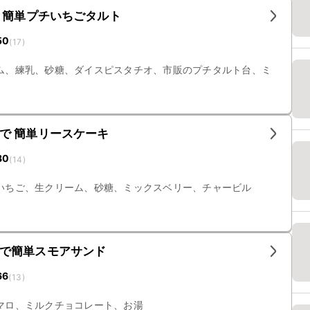
 簡単プチいちごタルト
50
(
17
)
ム、練乳、砂糖、ダイスピスタチオ、市販のプチタルト台、ミ
で 簡単リースケーキ
80
(
14
)
いちご、生クリーム、砂糖、ミックスベリー、チャービル
で簡単スモアサンド
66
(
13
)
マロ、ミルクチョコレート、お湯