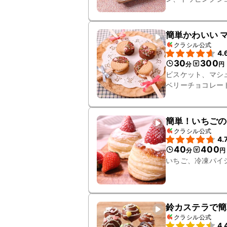
簡単かわいい 
クラシル公式
4.
30
300
分
円
ビスケット、マシ
ベリーチョコレー
簡単！いちごの
クラシル公式
4.
40
400
分
円
いちご、冷凍パイ
鈴カステラで簡
クラシル公式
4.