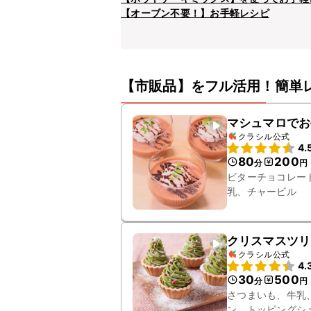
【オーブン不要！】お手軽レシピ
【市販品】をフル活用！簡単
マシュマロでお
クラシル公式
4.
80
200
分
円
ビターチョコレー
乳、チャービル
クリスマスツリ
クラシル公式
4.
30
500
分
円
さつまいも、牛乳
ン、トッピングシ