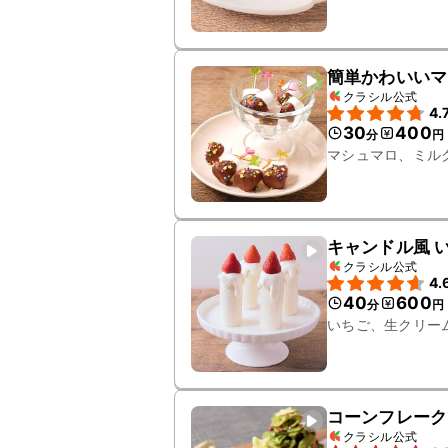
簡単かわいいマ
クラシル公式
4.
30
400
分
円
マシュマロ、ミル
キャンドル風 
クラシル公式
4.
40
600
分
円
いちご、生クリー
コーンフレーク
クラシル公式