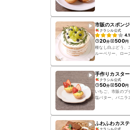
市販のスポンジ
クラシル公式
4.
20
500
分
円
種なし白ぶどう、
ルーベリー、ロー
手作りカスター
クラシル公式
50
500
分
円
いちご、市販のプ
塩バター、バニラ
ふわふわカステ
クラシル公式