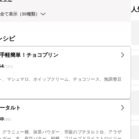
人
全て表示（30種類）
レシピ
手軽簡単！チョコプリン
54
(
121
)
ト、マシュマロ、ホイップクリーム、チョコソース、無調整豆
ータルト
39
(
95
)
、グラニュー糖、抹茶パウダー、市販のプチタルト台、アラザ
ュガー、水、有塩バター、粉糖、フリーズドライストロベリー