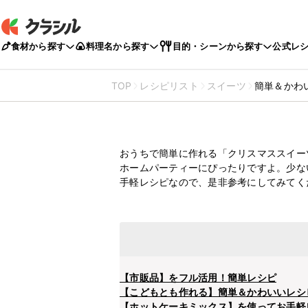
食材から探す
料理名から探す
目的・シーンから探す
公式レ
TOP
レシピリスト
スイーツ
簡単＆かわ
簡単＆かわいい！🎄ク
紹介
おうちで簡単に作れる「クリスマススイー
ホームパーティーにぴったりですよ。少な
手軽レシピなので、是非参考にしてみてく
【市販品】をフル活用！簡単レシピ
【こどもとも作れる】簡単＆かわいいレシ
【ホットケーキミックス】を使ってお手軽