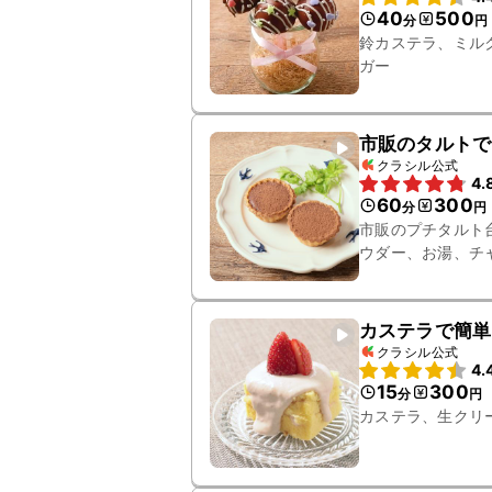
40
500
分
円
鈴カステラ、ミル
ガー
市販のタルトで
クラシル公式
4.
60
300
分
円
市販のプチタルト
ウダー、お湯、チ
カステラで簡単
クラシル公式
4.
15
300
分
円
カステラ、生クリ