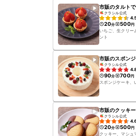
市販のタルトで
クラシル公式
4.
20
500
分
円
いちご、生クリー
ント
市販のスポンジ
クラシル公式
4.
90
700
分
円
スポンジケーキ、
市販のクッキー
クラシル公式
4.
20
500
分
円
クッキー、マシュ