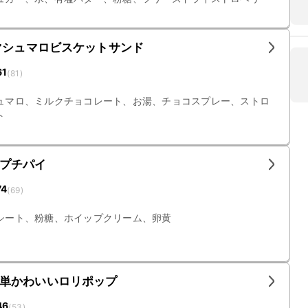
マシュマロビスケットサンド
61
(
81
)
ュマロ、ミルクチョコレート、お湯、チョコスプレー、ストロ
ト
プチパイ
74
(
69
)
シート、粉糖、ホイップクリーム、卵黄
単かわいいロリポップ
46
(
53
)