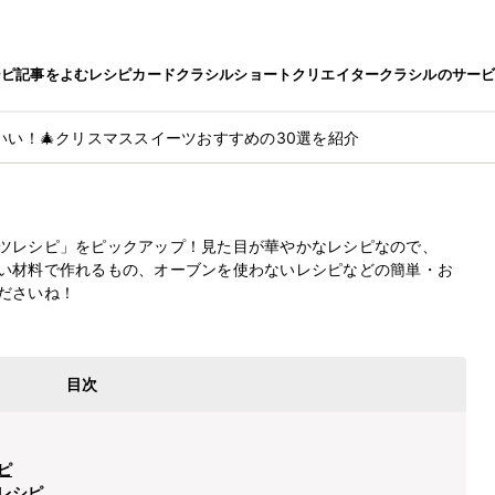
シピ
記事をよむ
レシピカード
クラシルショート
クリエイター
クラシルのサー
いい！🎄クリスマススイーツおすすめの30選を紹介
リスマススイーツおすすめの30選を
最終更新日
2024.12.10
ツレシピ」をピックアップ！見た目が華やかなレシピなので、
い材料で作れるもの、オーブンを使わないレシピなどの簡単・お
ださいね！
目次
ピ
レシピ