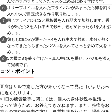
んでパラパラとしてきたら火を止め器に盛り付けます。
オリーブオイルを入れたフライパンが温まったら卵を割り
6
入れ中火で目玉焼きを作り取り出します。
同じフライパンに2と豆板醤を入れ弱火で加熱します。香
7
りが出たら3を入れ中火で炒め、色が変わったら1を入れ炒
めます。
鶏もも肉に火が通ったら4を入れ中火で炒め、水分が無く
8
なってきたらちぎったバジルを入れてさっと炒めて火を止
めます。
5の横に8を盛り付けたら真ん中に6を乗せ、バジルを添え
9
て完成です。
コツ・ポイント
豆腐はザルで濾した方が細かくなって見た目がよりお米
に近くなります。

※1日の糖質量等に関しては、個人の身体状況や生活に
よって違うため、お答えできかねます。また、持病をお
持ちの方や妊娠中の方は、糖質制限を行えない場合があ