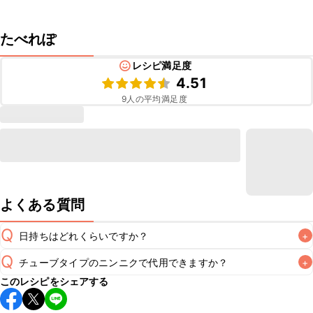
たべれぽ
レシピ満足度
4.51
9
人の平均満足度
よくある質問
Q
日持ちはどれくらいですか？
+
Q
チューブタイプのニンニクで代用できますか？
+
保存期間は冷蔵で翌日中が目安です。なるべくお早めにお召
このレシピをシェアする
し上がりください。

A
チューブタイプのニンニクを使用してもお作りいただけま
A
す。小さじ1/2を目安に加え、お好みの風味になるようご調節
※日持ちは目安です。
こちら
の注意事項をご確認の上、正し