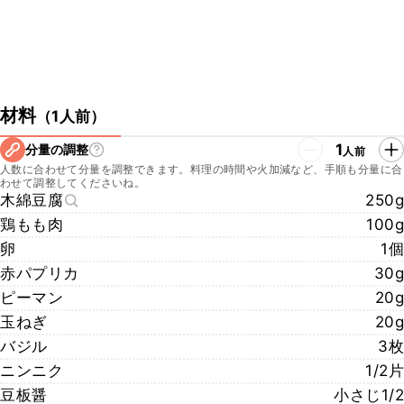
材料
（
1人前
）
1
分量の調整
人前
人数に合わせて分量を調整できます。料理の時間や火加減など、手順も分量に合
わせて調整してくださいね。
木綿豆腐
250g
鶏もも肉
100g
卵
1個
赤パプリカ
30g
ピーマン
20g
玉ねぎ
20g
バジル
3枚
ニンニク
1/2片
豆板醤
小さじ1/2