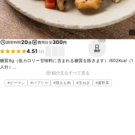
3132
20
300
調理時間
費用目安
分
円
4.51
保存
(
9
)
糖質8g（低カロリー甘味料に含まれる糖質を除きます）/602Kcal（1
人分）
紹介文をすべて見る
ご飯をお豆腐で代用し、バジルの香りが爽やかなガパオ風にしまし
た。ご飯1杯（約150g）は55g程の糖質がありますので糖質を大きく
#
ピーマン
#
パプリカ
#
鶏もも肉
#
玉ねぎ
#
夏野菜
抑えられます。また、甘辛い味付けは糖質が多くなりがちですが調味
料の量を調整し、糖質が多めの野菜も少しずつ使用することで糖質を
抑えています。※この糖質量・カロリーは調理法等を考慮した栄養計
算を行っているため、通常のカロリー欄に記載されているクラシル独
自計算結果と若干の差がある場合がございます。ご了承ください。