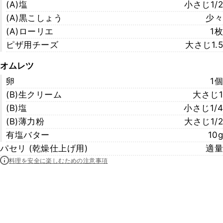
(A)塩
小さじ1/2
(A)黒こしょう
少々
(A)ローリエ
1枚
ピザ用チーズ
大さじ1.5
オムレツ
卵
1個
(B)生クリーム
大さじ1
(B)塩
小さじ1/4
(B)薄力粉
大さじ1/2
有塩バター
10g
パセリ (乾燥仕上げ用)
適量
料理を安全に楽しむための注意事項