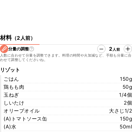
材料
（
2人前
）
2
分量の調整
人前
人数に合わせて分量を調整できます。料理の時間や火加減など、手順も分量に合
わせて調整してくださいね。
リゾット
ごはん
150g
鶏もも肉
50g
玉ねぎ
1/4個
しいたけ
2個
オリーブオイル
大さじ1/2
(A)トマトソース缶
150g
(A)水
50ml