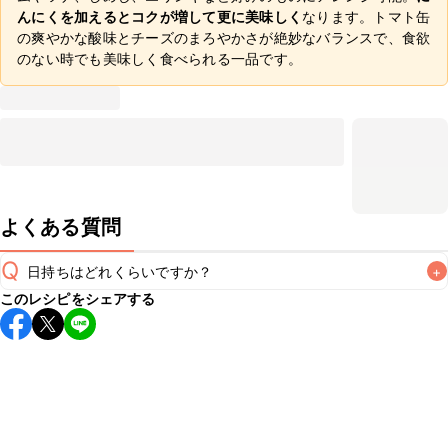
んにくを加えるとコクが増して更に美味しく
なります。トマト缶
の爽やかな酸味とチーズのまろやかさが絶妙なバランスで、食欲
のない時でも美味しく食べられる一品です。
よくある質問
Q
日持ちはどれくらいですか？
+
このレシピをシェアする
こちらのレシピは出来たてをお召し上がりいただくことをお
すすめします。

A
※日持ちは目安です。
こちら
の注意事項をご確認の上、正し