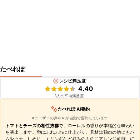
たべれぽ
レシピ満足度
4.40
8
人の平均満足度
たべれぽ AI要約
※ユーザーの声をAIが自動で要約しています
トマトとチーズの相性抜群
で、ローレルの香りが本格的な味わい
を演出します。卵はふわふわに仕上がり、具材は鶏肉の他にもハ
ムやツナ、しめじ、エリンギなど好みのものにアレンジ可能。
に