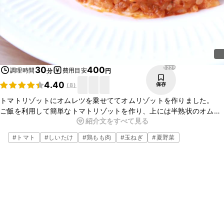
1225
30
400
調理時間
費用目安
分
円
4.40
保存
(
8
)
トマトリゾットにオムレツを乗せててオムリゾットを作りました。
ご飯を利用して簡単なトマトリゾットを作り、上には半熟状のオムレ
紹介文をすべて見る
ツを乗っけると見た目は豪華なのに、意外と素早くパパッと作れてし
まうのでおススメですよ。調味料は少ないですが、トマトソース缶を
#
トマト
#
しいたけ
#
鶏もも肉
#
玉ねぎ
#
夏野菜
使っているので味はしっかり付いていて、食べ応えのある一品です。
是非作ってみてください。