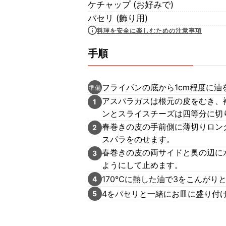
ケチャップ (お好みで)
パセリ (飾り用)
料理を安全に楽しむための注意事項
手順
フライパンの底から1cm程度に油
準備
アスパラガスは根元の皮をむき、
1
ンとスライスチーズは四等分に切
春巻きの皮の手前側に薄切りロン
2
スパラをのせます。
春巻きの皮の両サイドと奥の辺に
3
ようにして止めます。
170℃に熱した油で3をこんがり
4
4をパセリと一緒にお皿に盛り付
5