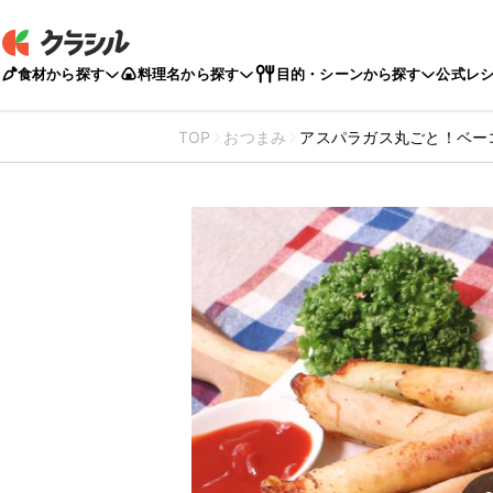
食材から探す
料理名から探す
目的・シーンから探す
公式レ
TOP
おつまみ
アスパラガス丸ごと！ベー