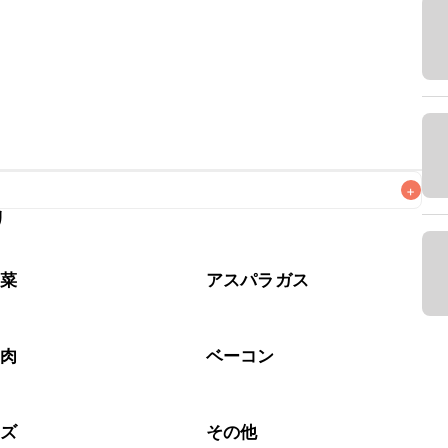
+
リ
なるべくお早めにお召し上がりください。

野菜
アスパラガス
工肉
ベーコン
ーズ
その他