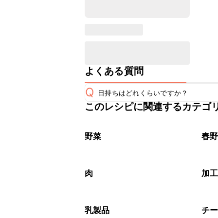
よくある質問
Q
日持ちはどれくらいですか？
このレシピに関連するカテゴ
保存期間は冷蔵で翌日中が目安です。
A
※日持ちは目安です。
こちら
野菜
春
肉
加
乳製品
チ