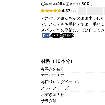
25
500
調理時間
費用目安
分
円
4.57
(
22
)
アスパラの形状をそのまま生かした
で、とってもお手軽ですよ。手軽に
スパラが旬の季節に、ぜひ作ってみ
印刷する
シェア
ポスト
材料
（
10本分
）
春巻きの皮
アスパラガス
薄切りロングベーコン
スライスチーズ
水溶き薄力粉
サラダ油