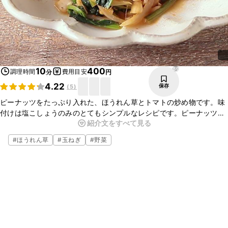
89
10
400
調理時間
費用目安
分
円
4.22
保存
(
5
)
ピーナッツをたっぷり入れた、ほうれん草とトマトの炒め物です。味
付けは塩こしょうのみのとてもシンプルなレシピです。ピーナッツが
紹介文をすべて見る
入ることにより、香ばしさと食感が増し、食べ応えのある仕上がり
に。もう一品欲しい時に是非。
#
ほうれん草
#
玉ねぎ
#
野菜