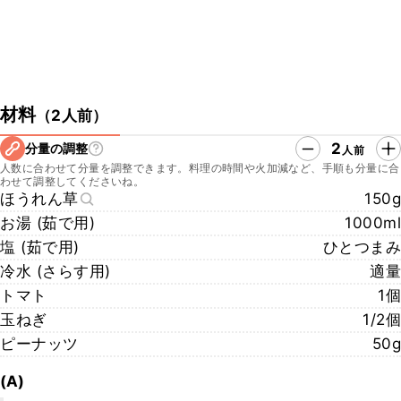
材料
（
2人前
）
2
分量の調整
人前
人数に合わせて分量を調整できます。料理の時間や火加減など、手順も分量に合
わせて調整してくださいね。
ほうれん草
150g
お湯 (茹で用)
1000ml
塩 (茹で用)
ひとつまみ
冷水 (さらす用)
適量
トマト
1個
玉ねぎ
1/2個
ピーナッツ
50g
(A)