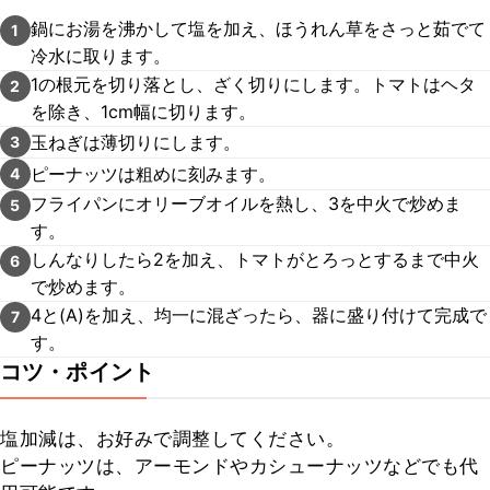
鍋にお湯を沸かして塩を加え、ほうれん草をさっと茹でて
1
冷水に取ります。
1の根元を切り落とし、ざく切りにします。トマトはヘタ
2
を除き、1cm幅に切ります。
玉ねぎは薄切りにします。
3
ピーナッツは粗めに刻みます。
4
フライパンにオリーブオイルを熱し、3を中火で炒めま
5
す。
しんなりしたら2を加え、トマトがとろっとするまで中火
6
で炒めます。
4と(A)を加え、均一に混ざったら、器に盛り付けて完成で
7
す。
コツ・ポイント
塩加減は、お好みで調整してください。

ピーナッツは、アーモンドやカシューナッツなどでも代