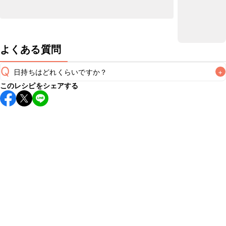
よくある質問
Q
日持ちはどれくらいですか？
+
このレシピをシェアする
保存期間は冷蔵で翌日中が目安です。なるべくお早めにお召
し上がりください。

A
※日持ちは目安です。
こちら
の注意事項をご確認の上、正し