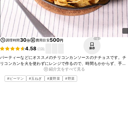
1193
30
500
調理時間
費用目安
分
円
4.58
保存
(
13
)
パーティーなどにオススメのチリコンカンソースのナチョスです。チ
リコンカンを火を使わずにレンジで作るので、時間もかからず、手間
紹介文をすべて見る
いらずですよ。お酒にも合うので、ぜひお試しくださいね。
#
ピーマン
#
玉ねぎ
#
夏野菜
#
野菜