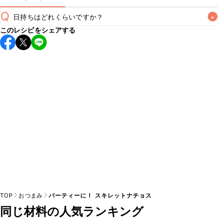
Q
日持ちはどれくらいですか？
+
このレシピをシェアする
保存期間は冷蔵で当日中が目安です。なるべくお早めにお召
し上がりください。

A
※日持ちは目安です。
こちら
の注意事項をご確認の上、正し
TOP
おつまみ
パーティーに！ スキレットナチョス
同じ材料の人気ランキング