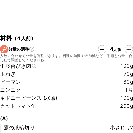
材料
（
4人前
）
4
分量の調整
人前
人数に合わせて分量を調整できます。料理の時間や火加減など、手順も分量に合
わせて調整してくださいね。
牛豚合びき肉
100g
玉ねぎ
70g
ピーマン
60g
ニンニク
1片
キドニービーンズ (水煮)
100g
カットトマト缶
200g
(A)
鷹の爪輪切り
小さじ1/2