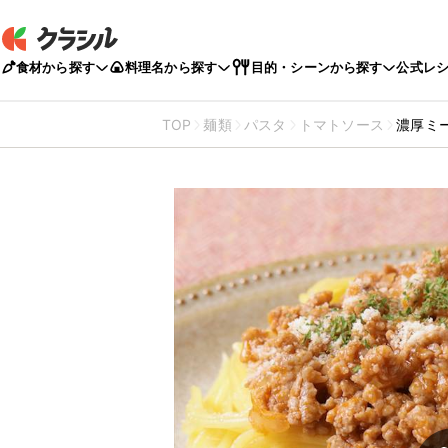
食材から探す
料理名から探す
目的・シーンから探す
公式レ
TOP
麺類
パスタ
トマトソース
濃厚ミ