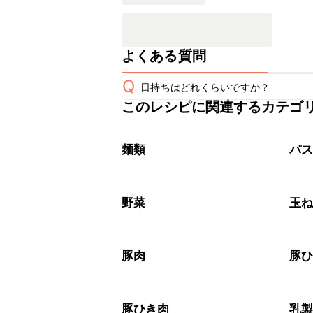
よくある質問
Q
日持ちはどれくらいですか？
このレシピに関連するカテゴ
こちらのレシピは出来たてをお召し上
A
※日持ちは目安です。
こちら
麺類
パ
野菜
玉
豚肉
豚
豚ひき肉
乳