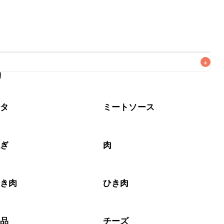
+
リ
がりいただくことをおすすめします。

スタ
ミートソース
ねぎ
肉
ひき肉
ひき肉
製品
チーズ