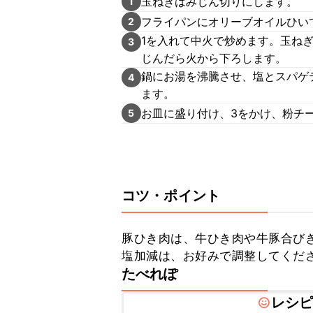
玉ねぎはみじん切りにします。
1
フライパンにオリーブオイルひい
2
1を入れて中火で炒めます。玉ねぎ
3
じんだら火から下ろします。
鍋にお湯を沸騰させ、塩とスパゲ
4
ます。
お皿に盛り付け、3をかけ、粉チ
5
コツ・ポイント
豚ひき肉は、牛ひき肉や牛豚合びき
塩加減は、お好みで調整してくだ
たべれぽ
レシ