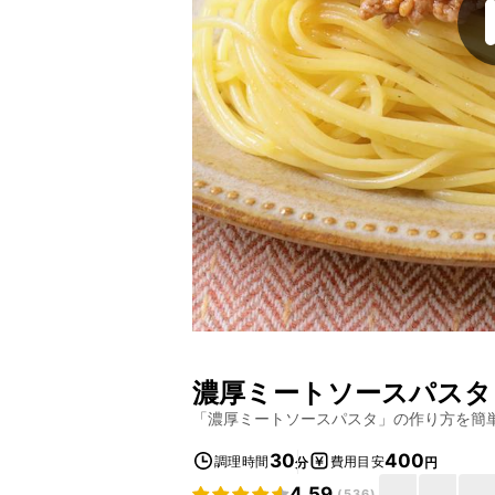
濃厚ミートソースパスタ
「
濃厚ミートソースパスタ
」の作り方を簡
30
400
調理時間
費用目安
分
円
4.59
(
536
)