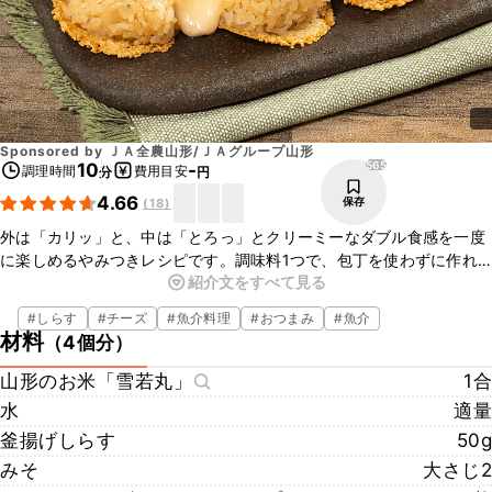
Sponsored by
ＪＡ全農山形/ＪＡグループ山形
565
10
-
調理時間
費用目安
分
円
4.66
保存
(
18
)
外は「カリッ」と、中は「とろっ」とクリーミーなダブル食感を一度
に楽しめるやみつきレシピです。調味料1つで、包丁を使わずに作れ
紹介文をすべて見る
ます。粒立ちのよい山形のお米「雪若丸」を使うからこそ、材料が少
なくても、満足感のあるおにぎりに仕上がりますよ。ぜひお試しくだ
#
しらす
#
チーズ
#
魚介料理
#
おつまみ
#
魚介
さいね！
材料
（
4個分
）
山形のお米「雪若丸」
1合
水
適量
釜揚げしらす
50g
みそ
大さじ2