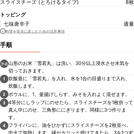
スライスチーズ (とろけるタイプ)
8枚
トッピング
七味唐辛子
適量
料理を安全に楽しむための注意事項
手順
山形のお米「雪若丸」は洗い、30分以上浸水させ水気を
準備
切っておきます。
炊飯釜に「雪若丸」を入れ、水を1合の目盛りまで入れ、
1
炊飯します。
ボウルに、1、釜揚げしらす、みそを入れよく混ぜます。
2
4等分にしラップにのせたら、スライスチーズを1枚折って
3
真ん中にのせ、三角形ににぎります。同様に3つ作りま
す。
フライパンに、油をひかずにスライスチーズを2枚並べ、
4
中火で加熱します。縁がカリッと焼けてきたら、3を1つず