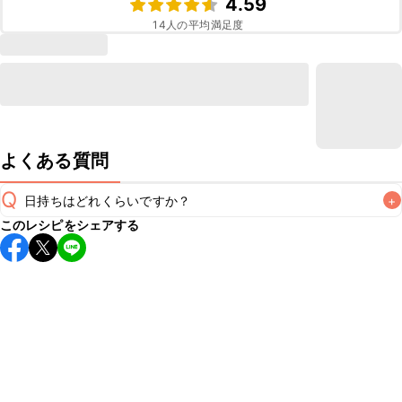
4.59
14
人の平均満足度
よくある質問
Q
日持ちはどれくらいですか？
+
このレシピをシェアする
保存期間は冷蔵で当日中が目安です。なるべくお早めにお召
し上がりください。

A
※日持ちは目安です。
こちら
の注意事項をご確認の上、正し