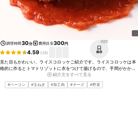
2098
30
300
調理時間
費用目安
分
円
4.59
保存
(
14
)
見た目もかわいい、ライスコロッケご紹介です。ライスコロッケは本
格的に作るとトマトリゾットに衣をつけて揚げるので、手間がかかり
紹介文をすべて見る
ますが、こちらのレシピは混ぜごはんに焼いたパン粉をつけ、オーブ
ントースターで焼くのでお手軽ですよ。ぜひお試しくださいね。
#
ベーコン
#
玉ねぎ
#
加工肉
#
チーズ
#
野菜