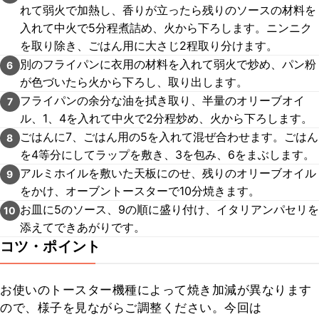
れて弱火で加熱し、香りが立ったら残りのソースの材料を
入れて中火で5分程煮詰め、火から下ろします。ニンニク
を取り除き、ごはん用に大さじ2程取り分けます。
別のフライパンに衣用の材料を入れて弱火で炒め、パン粉
6
が色づいたら火から下ろし、取り出します。
フライパンの余分な油を拭き取り、半量のオリーブオイ
7
ル、1、4を入れて中火で2分程炒め、火から下ろします。
ごはんに7、ごはん用の5を入れて混ぜ合わせます。ごはん
8
を4等分にしてラップを敷き、3を包み、6をまぶします。
アルミホイルを敷いた天板にのせ、残りのオリーブオイル
9
をかけ、オーブントースターで10分焼きます。
お皿に5のソース、9の順に盛り付け、イタリアンパセリを
10
添えてできあがりです。
コツ・ポイント
お使いのトースター機種によって焼き加減が異なります
ので、様子を見ながらご調整ください。今回は