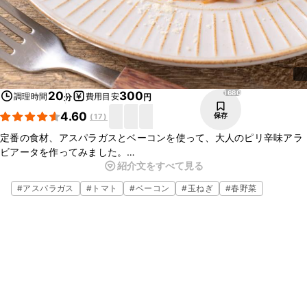
1680
20
300
調理時間
費用目安
分
円
4.60
保存
(
17
)
定番の食材、アスパラガスとベーコンを使って、大人のピリ辛味アラ
ビアータを作ってみました。
紹介文をすべて見る
ニンニクオイルのいい香りが広がり、食欲をそそります。
アスパラガスのしゃきっとした食感もいいですね。
#
アスパラガス
#
トマト
#
ベーコン
#
玉ねぎ
#
春野菜
お酒にもよく合うパスタです。