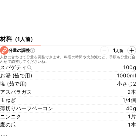
材料
（
1人前
）
1
分量の調整
人前
人数に合わせて分量を調整できます。料理の時間や火加減など、手順も分量に合
わせて調整してくださいね。
スパゲティ
100g
お湯 (茹で用)
1000ml
塩 (茹で用)
小さじ2
アスパラガス
2本
玉ねぎ
1/4個
薄切りハーフベーコン
40g
ニンニク
1片
鷹の爪
1本