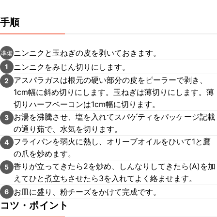
手順
ニンニクと玉ねぎの皮を剥いておきます。
準備
ニンニクをみじん切りにします。
1
アスパラガスは根元の硬い部分の皮をピーラーで剥き、
2
1cm幅に斜め切りにします。玉ねぎは薄切りにします。薄
切りハーフベーコンは1cm幅に切ります。
お湯を沸騰させ、塩を入れてスパゲティをパッケージ記載
3
の通り茹で、水気を切ります。
フライパンを弱火に熱し、オリーブオイルをひいて1と鷹
4
の爪を炒めます。
香りが立ってきたら2を炒め、しんなりしてきたら(A)を加
5
えてひと煮立ちさせたら3を入れてよく絡ませます。
お皿に盛り、粉チーズをかけて完成です。
6
コツ・ポイント