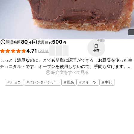
25.1K
80
500
調理時間
費用目安
分
円
4.71
保存
(
238
)
しっとり濃厚なのに、とても簡単に調理ができる！お豆腐を使った生
チョコタルトです。オーブンを使用しないので、手間も省けます。ま
紹介文をすべて見る
た、お豆腐を使用しているのでしっとり感も増しますよ。とても美味
しいのでぜひ作ってみてくださいね。
#
チョコ
#
バレンタインデー
#
豆腐
#
スイーツ
#
牛乳