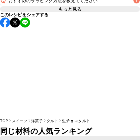
Q
おすすめのラッピング方法を教えてください
+
要冷蔵のスイーツのため長時間のお持ち運びには不向きです
が、保冷剤を添えていただけば短時間でのお持ち運びは可能
もっと見る
A
このレシピをシェアする
こちら
でラッピング方法をご紹介しています。お好みのラッ
です。お持ち運びの際は保冷剤を添え、お持ち運び後はすぐ
ピング方法をお試しください。なお、要冷蔵のスイーツのた
A
め、お持ち運びの際は保冷剤をつけることをおすすめいたし
TOP
スイーツ
洋菓子
タルト
生チョコタルト
同じ材料の人気ランキング