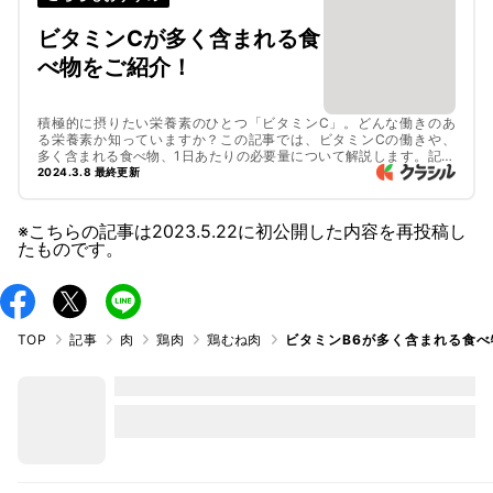
ビタミンCが多く含まれる食
べ物をご紹介！
積極的に摂りたい栄養素のひとつ「ビタミンC」。どんな働きのあ
る栄養素か知っていますか？この記事では、ビタミンCの働きや、
多く含まれる食べ物、1日あたりの必要量について解説します。記事
の後半では、ビタミンCを含む食材を使ったおすすめレシピもご紹
2024.3.8 最終更新
介するので、ぜひ最後までご覧くださいね。
※こちらの記事は
2023.5.22
に初公開した内容を再投稿し
たものです。
TOP
記事
肉
鶏肉
鶏むね肉
ビタミンB6が多く含まれる食