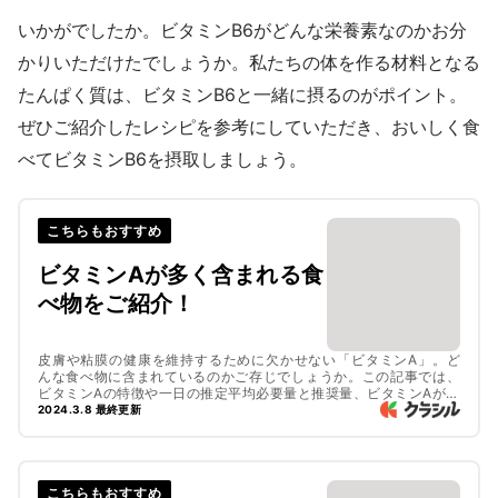
いかがでしたか。ビタミンB6がどんな栄養素なのかお分
かりいただけたでしょうか。私たちの体を作る材料となる
たんぱく質は、ビタミンB6と一緒に摂るのがポイント。
ぜひご紹介したレシピを参考にしていただき、おいしく食
べてビタミンB6を摂取しましょう。
こちらもおすすめ
ビタミンAが多く含まれる食
べ物をご紹介！
皮膚や粘膜の健康を維持するために欠かせない「ビタミンA」。ど
んな食べ物に含まれているのかご存じでしょうか。この記事では、
ビタミンAの特徴や一日の推定平均必要量と推奨量、ビタミンAが多
い食品などについて解説します。ビタミンAがおいしく摂れるレシ
2024.3.8 最終更新
ピも必見ですよ。ぜひ参考にしてみてくださいね。
こちらもおすすめ