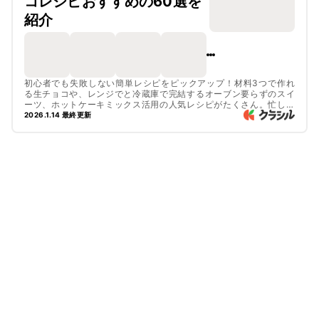
コレシピおすすめの60選を
紹介
初心者でも失敗しない簡単レシピをピックアップ！材料3つで作れ
る生チョコや、レンジでと冷蔵庫で完結するオーブン要らずのスイ
ーツ、ホットケーキミックス活用の人気レシピがたくさん。忙しい
方でもすぐに作れる手軽でおいしいチョコスイーツを今すぐチェッ
2026.1.14 最終更新
クしてみてくださいね。！

見た目もおしゃれなレシピは、本命チョコにも友チョコにもおすす
めです！ぜひ作ってみてくださいね。