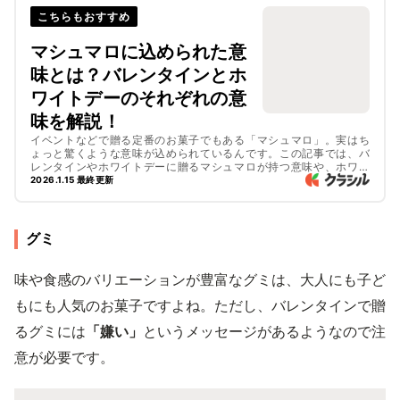
こちらもおすすめ
マシュマロに込められた意
味とは？バレンタインとホ
ワイトデーのそれぞれの意
味を解説！
イベントなどで贈る定番のお菓子でもある「マシュマロ」。実はち
ょっと驚くような意味が込められているんです。この記事では、バ
レンタインやホワイトデーに贈るマシュマロが持つ意味や、ホワイ
トデーの発祥について解説します。後半ではホワイトデーに作りた
2026.1.15 最終更新
いお菓子のレシピもご紹介していますので、ぜひ参考にしてみてく
ださいね。
グミ
味や食感のバリエーションが豊富なグミは、大人にも子ど
もにも人気のお菓子ですよね。ただし、バレンタインで贈
るグミには
「嫌い」
というメッセージがあるようなので注
意が必要です。