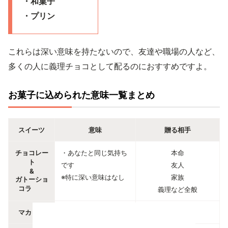
・和菓子
・プリン
これらは深い意味を持たないので、友達や職場の人など、
多くの人に義理チョコとして配るのにおすすめですよ。
お菓子に込められた意味一覧まとめ
スイーツ
意味
贈る相手
チョコレー
・あなたと同じ気持ち
本命
ト
です
友人
&
※特に深い意味はなし
家族
ガトーショ
コラ
義理など全般
マカロン
・あなたは特別な存在
本命