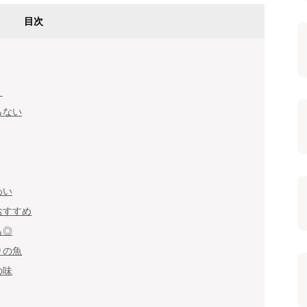
目次
！
らない
わい
おすすめ
も◎
りの魚
の味