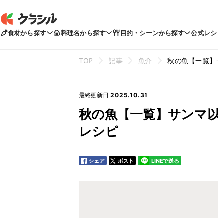
食材から探す
料理名から探す
目的・シーンから探す
公式レシ
TOP
記事
魚介
秋の魚【一覧】
最終更新日
2025.10.31
秋の魚【一覧】サンマ
レシピ
シェア
ポスト
LINEで送る