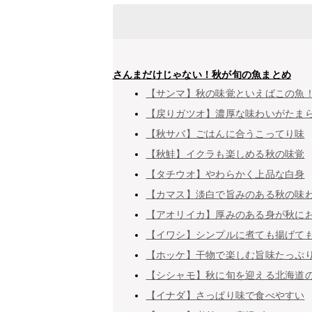
さんまだけじゃない！秋が旬の魚まとめ
【サンマ】秋の味覚といえばこの魚
【戻りガツオ】濃厚な味わいがたま
【秋サバ】ごはんに合うこってり味
【秋鮭】イクラも楽しめる秋の味覚
【タチウオ】やわらかく上品な白身
【カマス】淡白で旨みのある秋の味
【アオリイカ】厚みのある身が秋に
【イワシ】シンプルに煮ても揚げて
【ホッケ】干物で楽しむ旨味たっぷ
【シシャモ】秋に旬を迎える北海道
【イナダ】さっぱり味で食べやすい