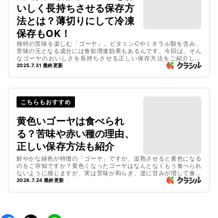
いしく長持ちさせる保存方
法とは？薄切りにして冷凍
保存もOK！
独特の苦味を楽しむ「ゴーヤ」。ビタミンCやミネラル類を含み、
苦味の元となる成分には食欲増進効果もあるんです。今回は、そん
なゴーヤのおいしさを長持ちさせる正しい保存方法をご紹介しま
す！
2025.7.31 最終更新
こちらもおすすめ
黄色いゴーヤは食べられ
る？苦味や赤い種の理由、
正しい保存方法も紹介
鮮やかな緑色が特徴の「ゴーヤ」ですが、追熟させると黄色になる
のをご存知ですか？黄色くなったゴーヤはなんとなくもう食べられ
ないように感じますが、実は苦味が和らぎ、逆に甘みが増して食べ
やすくなるんですよ。この記事では、ゴーヤの種や味が変化する理
2026.7.24 最終更新
由について、ゴーヤのおすすめレシピとともにご紹介します。