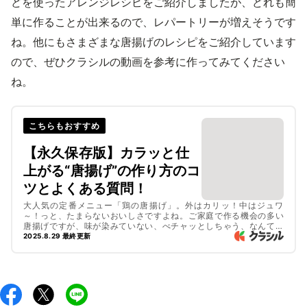
どを使ったアレンジレシピをご紹介しましたが、どれも簡
単に作ることが出来るので、レパートリーが増えそうです
ね。他にもさまざまな唐揚げのレシピをご紹介しています
ので、ぜひクラシルの動画を参考に作ってみてください
ね。
こちらもおすすめ
【永久保存版】カラッと仕
上がる“唐揚げ”の作り方のコ
ツとよくある質問！
大人気の定番メニュー「鶏の唐揚げ」。外はカリッ！中はジュワ
～！っと、たまらないおいしさですよね。ご家庭で作る機会の多い
唐揚げですが、味が染みていない、べチャッとしちゃう、なんてお
悩みはありませんか？

2025.8.29 最終更新
唐揚げをカラッと仕上げるには、衣のつけ方と揚げ方がポイント！
下味の上手なつけ方も解説するのでチェックしてみてくださいね。