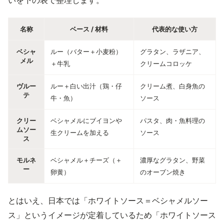
いを下の表で整理します。
名称
ベース / 材料
代表的な使い方
ベシャ
ルー（バター＋小麦粉）
グラタン、ラザニア、
メル
＋牛乳
クリームコロッケ
ヴルー
ルー＋白い出汁（鶏・仔
クリーム煮、白身魚の
テ
牛・魚）
ソース
クリー
ベシャメルにブイヨンや
パスタ、肉・魚料理の
ムソー
生クリームを加える
ソース
ス
モルネ
ベシャメル＋チーズ（＋
濃厚なグラタン、野菜
ー
卵黄）
のオーブン焼き
とはいえ、日本では「ホワイトソース＝ベシャメルソー
ス」というイメージが定着しているため「ホワイトソース