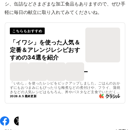
シ、缶詰などさまざまな加工食品もありますので、ぜひ手
軽に毎日の献立に取り入れてみてくださいね。
こちらもおすすめ
「イワシ」を使った人気＆
定番＆アレンジレシピおす
すめの34選を紹介
「いわし」を使ったレシピをピックアップしました。ごはんのおか
ずにもおつまみにもぴったりな梅煮などの煮付けや、フライ、蒲焼
きなどの人気レシピはもちろん、丼やパスタなど主食でいただくレ
シピ、手軽なイワシ缶を使ったレシピもご紹介しています。ぜひチ
2026.6.5 最終更新
ェックしてみてくださいね。