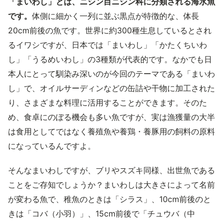
「まいわし」とは、ニシン目ニシン科に分類される海水魚
です。
体側に細かく一列に並ぶ黒点が特徴的な、体長
20cm前後の魚です。世界に約300種生息しているとされ
るイワシですが、日本では「まいわし」「かたくちいわ
し」「うるめいわし」の3種類が代表的です。なかでも日
本人にとって馴染み深いのが今回のテーマである「まいわ
し」で、オイルサーディンなどの缶詰や干物に加工された
り、さまざまな料理に活用することができます。そのた
め、食卓にのぼる機会も多い魚ですが、実は漁獲量の大半
は食用としてではなく養殖魚や養鶏・養豚用の飼料の原料
になっているんですよ。
そんなまいわしですが、ブリやスズキ同様、出世魚である
ことをご存知でしょうか？まいわしは大きさによって名前
が変わる魚で、稚魚のときは「シラス」、10cm前後のと
きは「コバ（小羽）」、15cm前後で「チュウバ（中