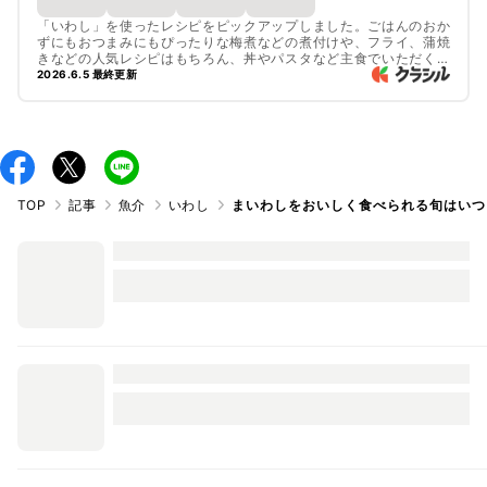
「いわし」を使ったレシピをピックアップしました。ごはんのおか
ずにもおつまみにもぴったりな梅煮などの煮付けや、フライ、蒲焼
きなどの人気レシピはもちろん、丼やパスタなど主食でいただくレ
シピ、手軽なイワシ缶を使ったレシピもご紹介しています。ぜひチ
2026.6.5 最終更新
ェックしてみてくださいね。
TOP
記事
魚介
いわし
まいわしをおいしく食べられる旬はいつ