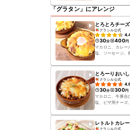
「グラタン」にアレンジ
とろとろチーズ
クラシル公式
4.
30
400
分
円
マカロニ、カレー
塩、ソーセージ、
とろーりおいし
クラシル公式
4.
30
300
分
円
マカロニ、牛豚合
塩、ピザ用チーズ
レトルトカレー
クラシル公式