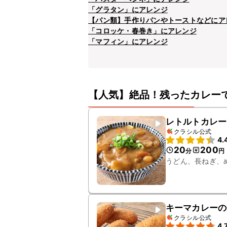
「グラタン」にアレンジ
【パン類】手作りパンやトーストなどにア
「コロッケ・春巻き」にアレンジ
「マフィン」にアレンジ
【人気】絶品！残ったカレー
レトルトカレー
クラシル公式
4.
20
200
分
円
うどん、長ねぎ、
キーマカレーの
クラシル公式
4.