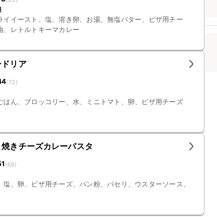
円
ライイースト、塩、溶き卵、お湯、無塩バター、ピザ用チー
油、レトルトキーマカレー
ードリア
44
(
72
)
ごはん、ブロッコリー、水、ミニトマト、卵、ピザ用チーズ
 焼きチーズカレーパスタ
51
(
69
)
、塩、卵、ピザ用チーズ、パン粉、パセリ、ウスターソース、