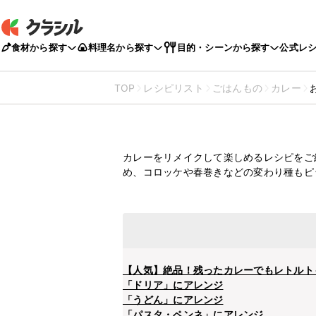
食材から探す
料理名から探す
目的・シーンから探す
公式レ
TOP
レシピリスト
ごはんもの
カレー
おいしくリ
カレーレシ
カレーをリメイクして楽しめるレシピをご
め、コロッケや春巻きなどの変わり種もピ
【人気】絶品！残ったカレーでもレトルト
「ドリア」にアレンジ
「うどん」にアレンジ
「パスタ・ペンネ」にアレンジ