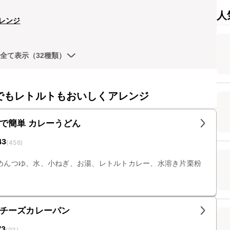
人
レンジ
全て表示（32種類）
でもレトルトもおいしくアレンジ
で簡単 カレーうどん
43
(
456
)
めんつゆ、水、小ねぎ、お湯、レトルトカレー、水溶き片栗粉
チーズカレーパン
73
(
93
)