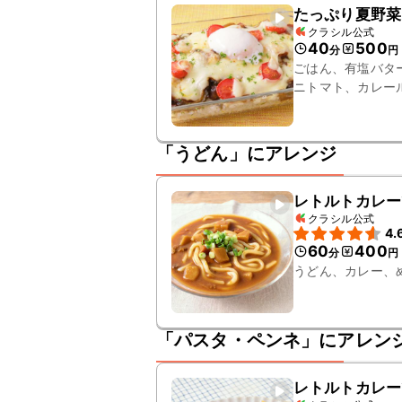
たっぷり夏野菜
クラシル公式
40
500
分
円
ごはん、有塩バタ
ニトマト、カレー
ズ、温泉卵
「うどん」にアレンジ
レトルトカレー
クラシル公式
4.
60
400
分
円
うどん、カレー、
「パスタ・ペンネ」にアレン
レトルトカレー