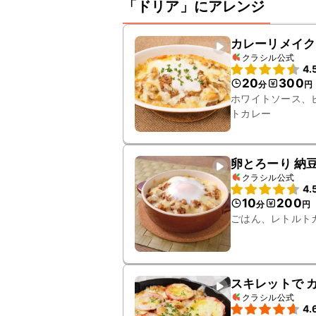
「ドリア」にアレンジ
カレーリメイク
クラシル公式
4.
20
300
分
円
ホワイトソース、
トカレー
卵とろーり 納
クラシル公式
4.
10
200
分
円
ごはん、レトルト
スキレットで 
クラシル公式
4.