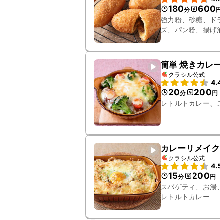
180
600
分
強力粉、砂糖、ド
ズ、パン粉、揚げ
簡単 焼きカレ
クラシル公式
4.
20
200
分
円
レトルトカレー、
カレーリメイク
クラシル公式
4.
15
200
分
円
スパゲティ、お湯
レトルトカレー