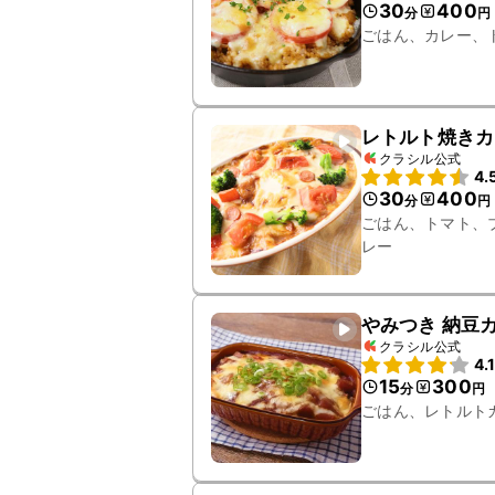
30
400
分
円
ごはん、カレー、
レトルト焼きカ
クラシル公式
4.
30
400
分
円
ごはん、トマト、
レー
やみつき 納豆
クラシル公式
4.
15
300
分
円
ごはん、レトルト