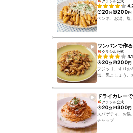
クラシル公式
4.
20
200
分
円
ペンネ、お湯、塩
ワンパンで作る
クラシル公式
4.
20
200
分
円
フジッリ、すりお
塩、黒こしょう、
ドライカレーで
クラシル公式
20
300
分
円
スパゲティ、お湯
チャップ