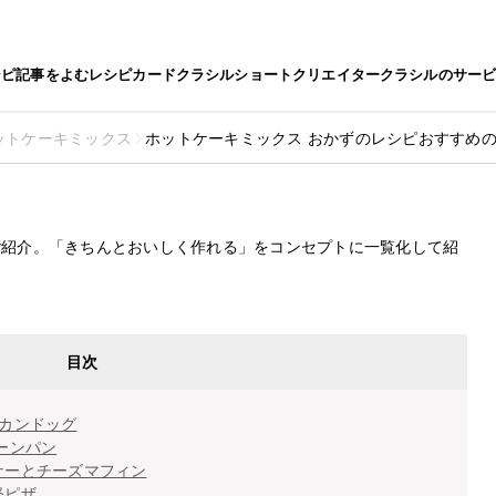
シピ
記事をよむ
レシピカード
クラシルショート
クリエイター
クラシルのサー
ットケーキミックス
ホットケーキミックス おかずのレシピおすすめの
キミックス
最終更新日
2025.12.2
シピおすすめの30選を紹介
ご紹介。「きちんとおいしく作れる」をコンセプトに一覧化して紹
目次
カンドッグ
ーンパン
ナーとチーズマフィン
軽ピザ