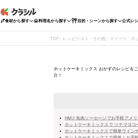
食材から探す
料理名から探す
目的・シーンから探す
公式レ
TOP
レシピリスト
その他
スイーツ
ホ
ホットケー
おかずのレ
ホットケーキミックス おかずのレシピを
介！
HMと魚肉ソーセージでお手軽アメリ
ホットケーキミックスで ツナマヨコ
ホットケーキミックスで簡単ウイン
ホットケーキミックスで簡単！お手