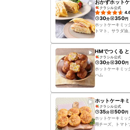
おかずホットケ
クラシル公式
4.
30
350
分
円
ホットケーキミッ
トマト、サラダ油
HMでつくる 
クラシル公式
30
300
分
円
ホットケーキミッ
ハム
ホットケーキミ
クラシル公式
35
500
分
円
ホットケーキミッ
用チーズ、トマト