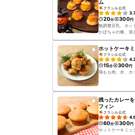
ム
クラシル公式
3.
20
300
分
円
無調整豆乳、ホッ
かぼちゃの種、溶
ホットケーキミ
クラシル公式
4.
15
300
分
円
鶏もも肉、水、ホ
残ったカレーを
フィン
クラシル公式
4.
60
300
分
円
ホットケーキミッ