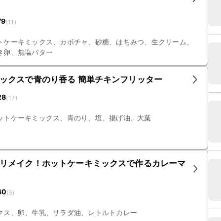
79
(
11
)
トケーキミックス、カボチャ、砂糖、はちみつ、生クリーム、
き卵、無塩バター
ックスで青のり香る 簡単チキンフリッター
28
(
17
)
ットケーキミックス、青のり、塩、揚げ油、大葉
リメイク！ホットケーキミックスで作るカレーマ
60
(
5
)
クス、卵、牛乳、サラダ油、レトルトカレー