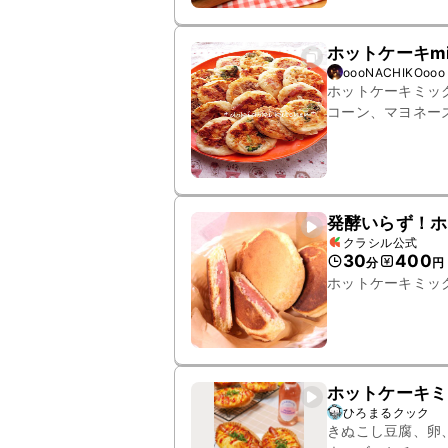
ホットケーキm
oooNACHIKOooo
ホットケーキミッ
コーン、マヨネー
ロップ
発酵いらず！ホ
クラシル公式
30
400
分
円
ホットケーキミッ
ホットケーキミ
ひろまるクック
きぬこし豆腐、卵