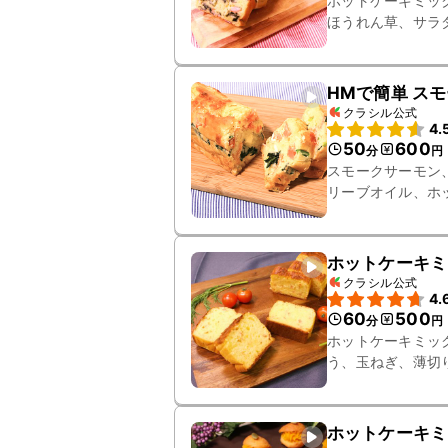
ホットケーキミッ
ほうれん草、サラ
HMで簡単 ス
クラシル公式
4.
50
600
分
円
スモークサーモン
リーブオイル、ホ
ホットケーキミ
クラシル公式
4.
60
500
分
円
ホットケーキミッ
う、玉ねぎ、薄切
ホットケーキミ