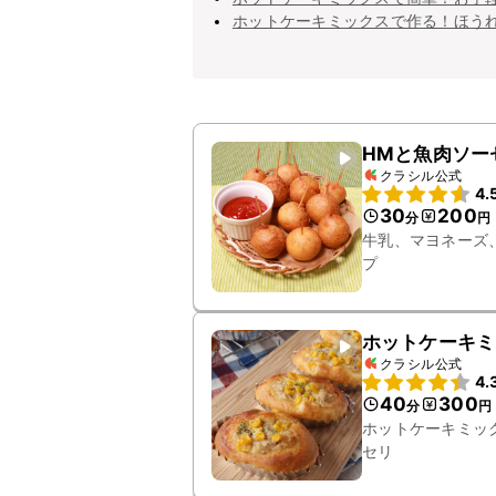
ホットケーキミックスで作る！ほう
HMと魚肉ソー
クラシル公式
4.
30
200
分
円
牛乳、マヨネーズ
プ
ホットケーキミ
クラシル公式
4.
40
300
分
円
ホットケーキミッ
セリ