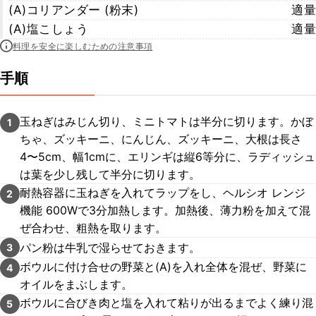
(A)コリアンダー (粉末)
適量
(A)塩こしょう
適量
料理を安全に楽しむための注意事項
手順
⽟ねぎはみじん切り、ミニトマトは半分に切ります。かぼ
1
ちゃ、ズッキーニ、にんじん、ズッキーニ、大根は長さ
4〜5cm、幅1cmに、エリンギは縦6等分に、ラディッシュ
は葉を少し残して半分に切ります。
耐熱容器に⽟ねぎを⼊れてラップをし、ヘルシオ レンジ
2
機能 600Wで3分加熱します。加熱後、薄⼒粉を加えて混
ぜ合わせ、粗熱を取ります。
パン粉は⽜乳で湿らせておきます。
3
ボウルに付け合せの野菜と(A)を⼊れ全体を混ぜ、野菜に
4
オイルをまぶします。
ボウルに合びき⾁と塩を⼊れて粘りが出るまでよく練り混
5