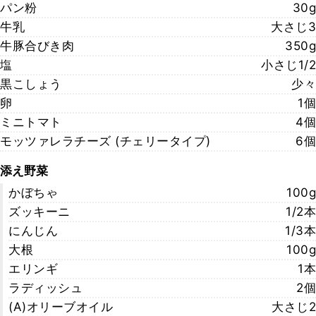
パン粉
30g
牛乳
大さじ3
牛豚合びき肉
350g
塩
小さじ1/2
黒こしょう
少々
卵
1個
ミニトマト
4個
モッツァレラチーズ (チェリータイプ)
6個
添え野菜
かぼちゃ
100g
ズッキーニ
1/2本
にんじん
1/3本
大根
100g
エリンギ
1本
ラディッシュ
2個
(A)オリーブオイル
大さじ2