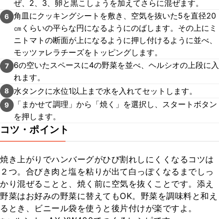
ぜ、2、3、卵と黒こしょうを加えてさらに混ぜます。
⾓⽫にクッキングシートを敷き、空気を抜いた5を直径20
6
㎝くらいの平らな円になるようにのばします。その上にミ
ニトマトの断⾯が上になるように押し付けるように並べ、
モッツァレラチーズをトッピングします。
6の空いたスペースに4の野菜を並べ、ヘルシオの上段に入
7
れます。
⽔タンクに水位1以上まで水を⼊れてセットします。
8
「まかせて調理」から「焼く」を選択し、スタートボタン
9
を押します。
コツ・ポイント
焼き上がりでハンバーグがひび割れしにくくなるコツは
２つ。合びき肉と塩を粘りが出て白っぽくなるまでしっ
かり混ぜることと、焼く前に空気を抜くことです。添え
野菜はお好みの野菜に替えてもOK。野菜を調味料と和え
るとき、ビニール袋を使うと後片付けが楽ですよ。
