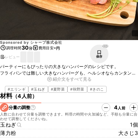
Sponsored by
シャープ株式会社
220
30
-
調理時間
費用目安
分
円
レビュー
保存
パーティーにもぴったりの大きなハンバーグのレシピです。
フライパンでは難しい大きなハンバーグも、ヘルシオならカンタン！
紹介文をすべて見る
焼き時間や温度を自動で調整して、しかも一緒にのせた野菜まで同時
にちょうどいい具合に仕上がります。
#
エリンギ
#
玉ねぎ
#
夏野菜
#
秋野菜
#
きのこ
詳しくは「
http://healsio.jp/
」まで！
材料
（
4人前
）
4
分量の調整
人前
人数に合わせて分量を調整できます。料理の時間や火加減など、手順も分量に合
わせて調整してくださいね。
玉ねぎ
1個
薄力粉
大さじ3