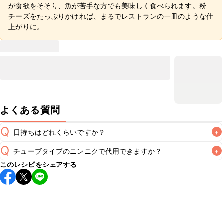
が食欲をそそり、魚が苦手な方でも美味しく食べられます。粉
チーズをたっぷりかければ、まるでレストランの一皿のような仕
上がりに。
よくある質問
Q
日持ちはどれくらいですか？
+
Q
チューブタイプのニンニクで代用できますか？
+
保存期間は冷蔵で翌日中が目安です。なるべくお早めにお召
このレシピをシェアする
し上がりください。

A
チューブタイプのニンニクを使用してもお作りいただけま
A
す。小さじ1を目安に加え、お好みの風味になるようご調節く
※日持ちは目安です。
こちら
の注意事項をご確認の上、正し