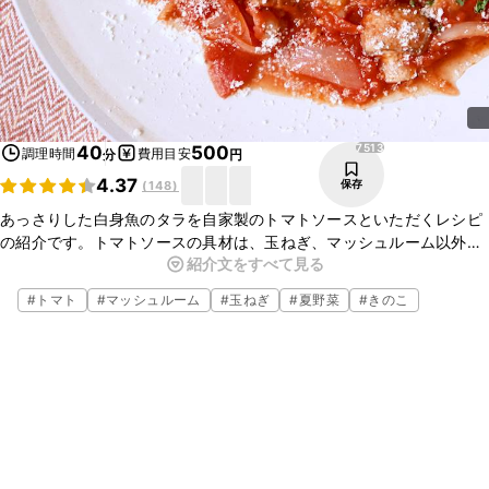
7513
40
500
調理時間
費用目安
分
円
4.37
保存
(
148
)
あっさりした白身魚のタラを自家製のトマトソースといただくレシピ
の紹介です。トマトソースの具材は、玉ねぎ、マッシュルーム以外に
紹介文をすべて見る
もパプリカ、にんじん、セロリなど季節のお野菜を入れても美味しい
ですよ。お酒のおつまみにはもちろん、パンやパスタにも合いますの
#
トマト
#
マッシュルーム
#
玉ねぎ
#
夏野菜
#
きのこ
で是非作ってみて下さい。