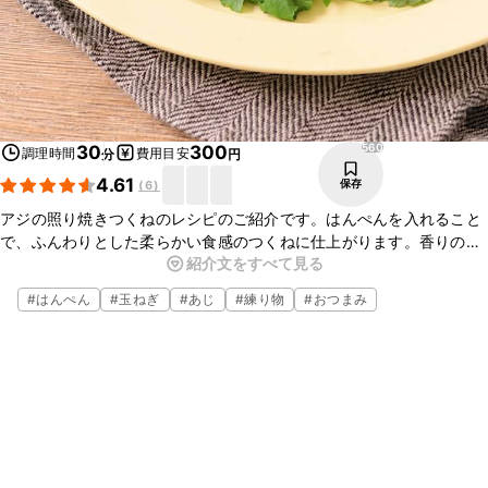
560
30
300
調理時間
費用目安
分
円
4.61
保存
(
6
)
アジの照り焼きつくねのレシピのご紹介です。はんぺんを入れること
で、ふんわりとした柔らかい食感のつくねに仕上がります。香りのい
紹介文をすべて見る
い三つ葉と一緒にいただくことで、より爽やかな味わいが楽しめます
よ。ぜひお試しください。
#
はんぺん
#
玉ねぎ
#
あじ
#
練り物
#
おつまみ