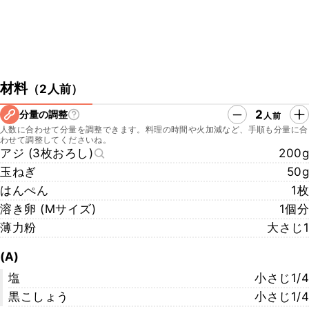
材料
（
2人前
）
2
分量の調整
人前
人数に合わせて分量を調整できます。料理の時間や火加減など、手順も分量に合
わせて調整してくださいね。
アジ (3枚おろし)
200g
玉ねぎ
50g
はんぺん
1枚
溶き卵 (Mサイズ)
1個分
薄力粉
大さじ1
(A)
塩
小さじ1/4
黒こしょう
小さじ1/4