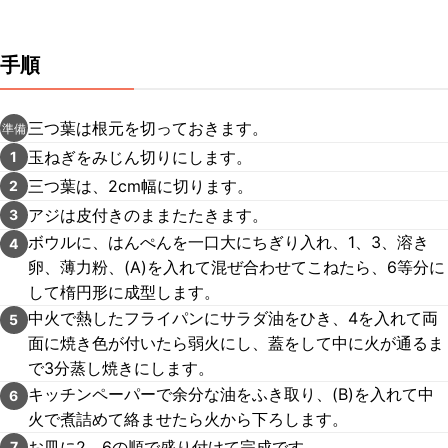
手順
三つ葉は根元を切っておきます。
準備
玉ねぎをみじん切りにします。
1
三つ葉は、2cm幅に切ります。
2
アジは皮付きのままたたきます。
3
ボウルに、はんぺんを一口大にちぎり入れ、1、3、溶き
4
卵、薄力粉、(A)を入れて混ぜ合わせてこねたら、6等分に
して楕円形に成型します。
中火で熱したフライパンにサラダ油をひき、4を入れて両
5
面に焼き色が付いたら弱火にし、蓋をして中に火が通るま
で3分蒸し焼きにします。
キッチンペーパーで余分な油をふき取り、(B)を入れて中
6
火で煮詰めて絡ませたら火から下ろします。
お皿に2、6の順で盛り付けて完成です。
7