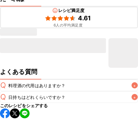
レシピ満足度
4.61
6
人の平均満足度
よくある質問
Q
料理酒の代用はありますか？
+
Q
日持ちはどれくらいですか？
+
A
このレシピをシェアする
保存期間は冷蔵で翌日中が目安です。なるべくお早めにお召
し上がりください。

A
※日持ちは目安です。
こちら
の注意事項をご確認の上、正し