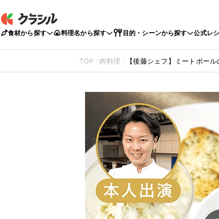
食材から探す
料理名から探す
目的・シーンから探す
公式レ
TOP
肉料理
【後藤シェフ】ミートボール