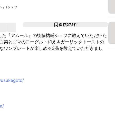
ル』/シェフ
保存
272
件
した『アムール』の後藤祐輔シェフに教えていただいた
白菜とゴマのヨーグルト和え＆ガーリックトーストの
なワンプレートが楽しめる3品を教えていただきまし
yusukegoto/
m/