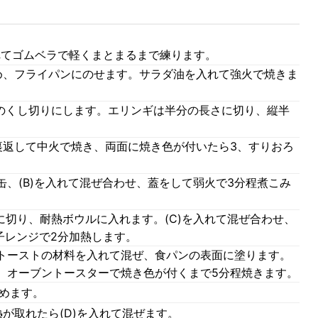
れてゴムベラで軽くまとまるまで練ります。
め、フライパンにのせます。サラダ油を入れて強火で焼きま
幅のくし切りにします。エリンギは半分の長さに切り、縦半
裏返して中火で焼き、両面に焼き色が付いたら3、すりおろ
、(B)を入れて混ぜ合わせ、蓋をして弱火で3分程煮こみ
に切り、耐熱ボウルに入れます。(C)を入れて混ぜ合わせ、
子レンジで2分加熱します。
トーストの材料を入れて混ぜ、食パンの表面に塗ります。
、オーブントースターで焼き色が付くまで5分程焼きます。
詰めます。
が取れたら(D)を入れて混ぜます。