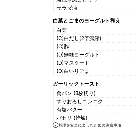
サラダ油
白菜とごまのヨーグルト和え
白菜
(C)白だし(2倍濃縮)
(C)酢
(D)無糖ヨーグルト
(D)マスタード
(D)白いりごま
ガーリックトースト
食パン (8枚切り)
すりおろしニンニク
有塩バター
パセリ (乾燥)
料理を安全に楽しむための注意事項