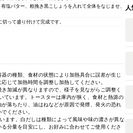
、有塩バター、粗挽き黒こしょうを入れて全体をなじませ、
人
分に切って盛り付けて完成です。
容器の種類、食材の状態により加熱具合に誤差が生じ
応じて加熱時間を調整し加熱してください。

焼き加減が異なりますので、様子を見ながらご調整く
で焼いています。トースターは庫内が狭く、食材と熱源の
油が落ちたり、油はねなどが原因で発煙、発火の恐れ
でください。

ています。白だしは種類によって風味や味の濃さが異な
いる分量を目安にし、お好みに合わせてご使用くださ