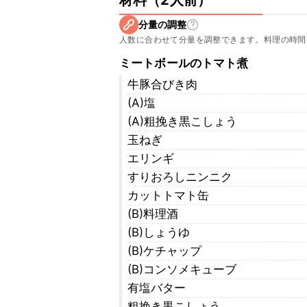
材料
（
2人前
）
分量の調整
人数に合わせて分量を調整できます。料理の時間
ミートボールのトマト煮
牛豚合びき肉
(A)塩
(A)粗挽き黒こしょう
玉ねぎ
エリンギ
すりおろしニンニク
カットトマト缶
(B)料理酒
(B)しょうゆ
(B)ケチャップ
(B)コンソメキューブ
有塩バター
粗挽き黒こしょう