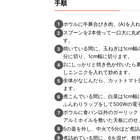
手順
ボウルに牛豚合びき肉、(A)を入
1
スプーンを2本使って一口大に丸
2
す。
焼いている間に、玉ねぎは1cm
3
分に切り、1cm幅に切ります。
2にしっかりと焼き色が付いたら
4
しニンニクを入れて炒めます。
全体がなじんだら、カットトマト缶
5
ます。
煮こんでいる間に、白菜は1cm幅
6
ふんわりラップをして500Wの電
ボウルに食パン以外のガーリック
7
アルミホイルを敷いた天板にのせ
5の蓋を外し、中火で5分ほど煮
8
煮詰めている間に、6を混ぜ、粗熱
9