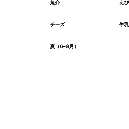
魚介
え
チーズ
牛
夏（6–8月）