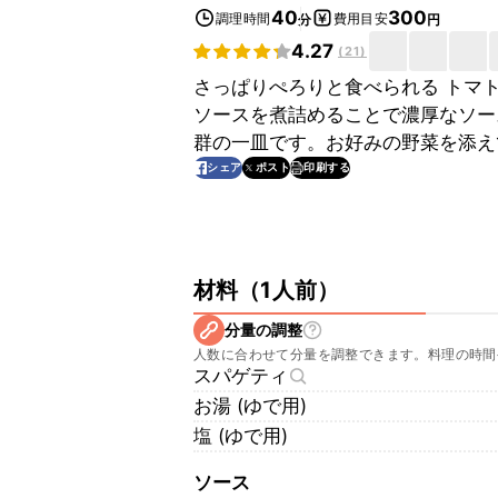
40
300
調理時間
費用目安
分
円
4.27
(
21
)
さっぱりぺろりと食べられる トマ
ソースを煮詰めることで濃厚なソー
群の一皿です。お好みの野菜を添え
印刷する
シェア
ポスト
材料
（
1人前
）
分量の調整
人数に合わせて分量を調整できます。料理の時間
スパゲティ
お湯 (ゆで用)
塩 (ゆで用)
ソース