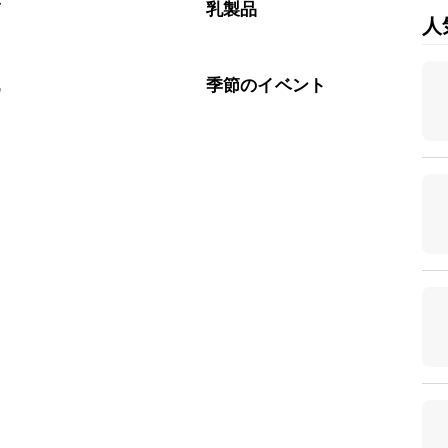
び
乳製品
人
乳
季節のイベント