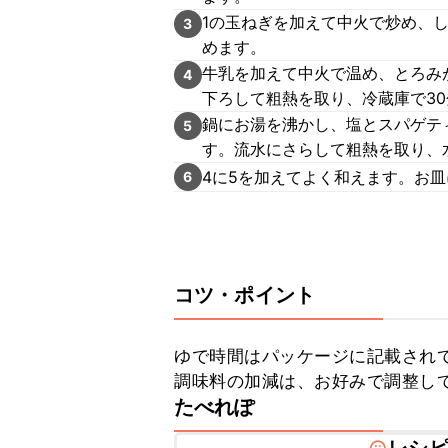
1の玉ねぎを加えて中火で炒め、
3
めます。
牛乳を加えて中火で温め、とろみ
4
下ろして粗熱を取り、冷蔵庫で3
鍋にお湯を沸かし、塩とスパゲテ
5
す。流水にさらして粗熱を取り、
4に5を加えてよく和えます。お
6
コツ・ポイント
ゆで時間はパッケージに記載されて
調味料の加減は、お好みで調整し
たべれぽ