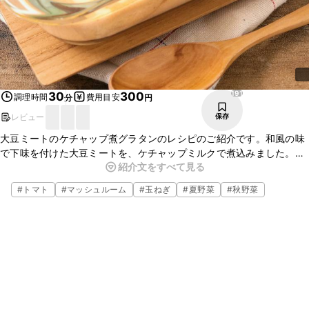
191
30
300
調理時間
費用目安
分
円
レビュー
保存
大豆ミートのケチャップ煮グラタンのレシピのご紹介です。和風の味
で下味を付けた大豆ミートを、ケチャップミルクで煮込みました。具
紹介文をすべて見る
材がたっぷり入っているので満足感もありますよ。クセになるおいし
さですので、ぜひお試しくださいね。
#
トマト
#
マッシュルーム
#
玉ねぎ
#
夏野菜
#
秋野菜