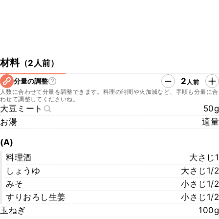
材料
（
2人前
）
2
分量の調整
人前
人数に合わせて分量を調整できます。料理の時間や火加減など、手順も分量に合
わせて調整してくださいね。
大豆ミート
50g
お湯
適量
(A)
料理酒
大さじ1
しょうゆ
大さじ1/2
みそ
小さじ1/2
すりおろし生姜
小さじ1/2
玉ねぎ
100g