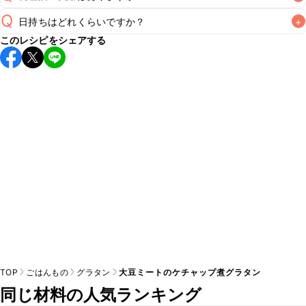
Q
日持ちはどれくらいですか？
+
A
このレシピをシェアする
保存期間は冷蔵で当日中が目安です。なるべくお早めにお召
し上がりください。

A
※日持ちは目安です。
こちら
の注意事項をご確認の上、正し
TOP
ごはんもの
グラタン
大豆ミートのケチャップ煮グラタン
同じ材料の人気ランキング