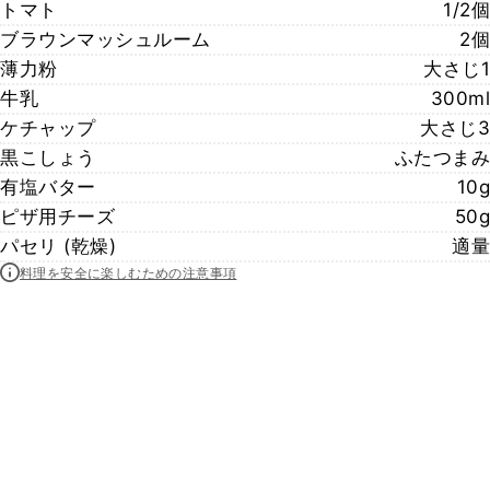
トマト
1/2個
ブラウンマッシュルーム
2個
薄力粉
大さじ1
牛乳
300ml
ケチャップ
大さじ3
黒こしょう
ふたつまみ
有塩バター
10g
ピザ用チーズ
50g
パセリ (乾燥)
適量
料理を安全に楽しむための注意事項