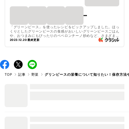
「グリーンピース」を使ったレシピをピックアップしました。ほっ
くりとしたグリーンピースの食感がおいしいグリーンピースごはん
や、おつまみにもぴったりのペペロンチーノ炒めなど、さまざまな
アレンジレシピをご紹介しています。ぜひチェックしてみてくださ
2023.12.20 最終更新
いね。
TOP
記事
野菜
グリンピースの栄養について知りたい！保存方法