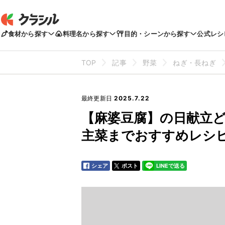
食材から探す
料理名から探す
目的・シーンから探す
公式レシ
TOP
記事
野菜
ねぎ・長ねぎ
最終更新日
2025.7.22
【麻婆豆腐】の日献立
主菜までおすすめレシ
シェア
ポスト
LINEで送る