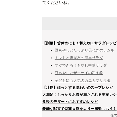
てくださいね。
【副菜】箸休めにも！和え物・サラダレシピ
豆もやしとたっぷり長ねぎのナムル
トマトと塩昆布の簡単サラダ
すぐできる！もやし中華サラダ
豆もやしとザーサイの和え物
子どもにも人気のカニカマサラダ
【汁物】ほっとする味わいのスープレシピ
大満足！しっかりお腹が満たされる主菜レシ
食後のデザートにおすすめレシピ
豪華な献立で麻婆豆腐をより一層楽しもう！
全