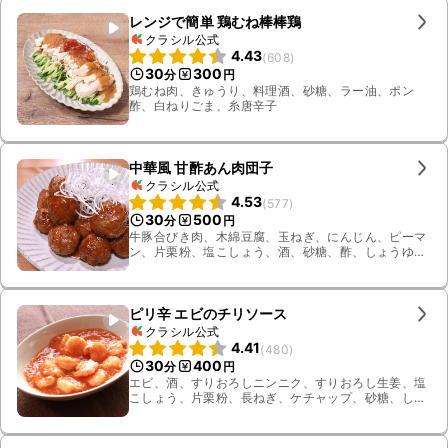
レンジで簡単 鶏むね棒棒鶏
クラシル公式
4.43
(
608
)
30
300
分
円
鶏むね肉、きゅうり、料理酒、砂糖、ラー油、ポン
酢、白ねりごま、糸唐辛子
中華風 甘酢あん肉団子
クラシル公式
4.53
(
577
)
30
500
分
円
牛豚合びき肉、木綿豆腐、玉ねぎ、にんじん、ピーマ
ン、片栗粉、塩こしょう、酒、砂糖、酢、しょうゆ、
揚げ油、長ねぎ、水溶き片栗粉
ピリ辛 エビのチリソース
クラシル公式
4.41
(
480
)
30
400
分
円
エビ、酒、すりおろしニンニク、すりおろし生姜、塩
こしょう、片栗粉、長ねぎ、ケチャップ、砂糖、しょ
うゆ、鶏ガラスープの素、水、豆板醤、サラダ油、水
溶き片栗粉