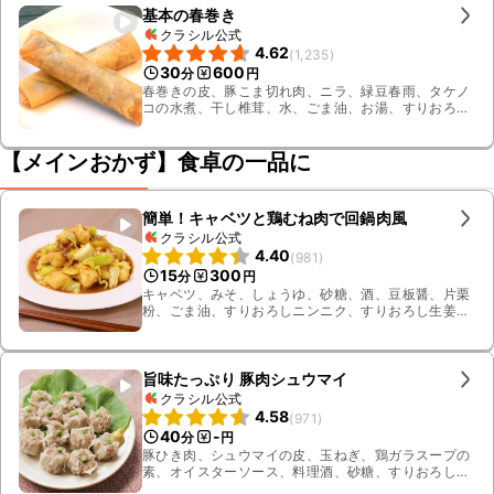
基本の春巻き
クラシル公式
4.62
(
1,235
)
30
600
分
円
春巻きの皮、豚こま切れ肉、ニラ、緑豆春雨、タケノ
コの水煮、干し椎茸、水、ごま油、お湯、すりおろし
生姜、しょうゆ、オイスターソース、鶏ガラスープの
素、水溶き片栗粉、水溶き薄力粉、揚げ油、料理酒
【メインおかず】食卓の一品に
簡単！キャベツと鶏むね肉で回鍋肉風
クラシル公式
4.40
(
981
)
15
300
分
円
キャベツ、みそ、しょうゆ、砂糖、酒、豆板醤、片栗
粉、ごま油、すりおろしニンニク、すりおろし生姜、
鶏むね肉、料理酒
旨味たっぷり 豚肉シュウマイ
クラシル公式
4.58
(
971
)
40
-
分
円
豚ひき肉、シュウマイの皮、玉ねぎ、鶏ガラスープの
素、オイスターソース、料理酒、砂糖、すりおろし生
姜、サラダ菜、水、グリンピース、片栗粉、練りから