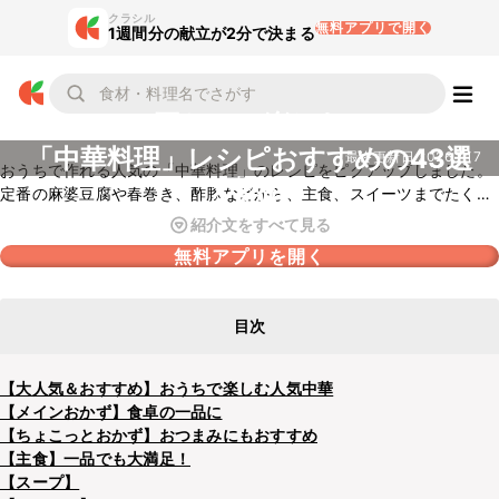
クラシル
無料アプリで開く
1週間分の献立が2分で決まる
王おちで楽しむ
「中華料理」レシピおすすめの43選
最終更新日
2026.7.17
おうちで作れる人気の「中華料理」のレシピをピクアップしました。
を紹介
定番の麻婆豆腐や春巻き、酢豚などから、主食、スイーツまでたくさ
んのレシピをご紹介しています。ぜひ献立作りにお役立てください
紹介文をすべて見る
ね。
無料アプリを開く
目次
【大人気＆おすすめ】おうちで楽しむ人気中華
【メインおかず】食卓の一品に
【ちょこっとおかず】おつまみにもおすすめ
【主食】一品でも大満足！
【スープ】