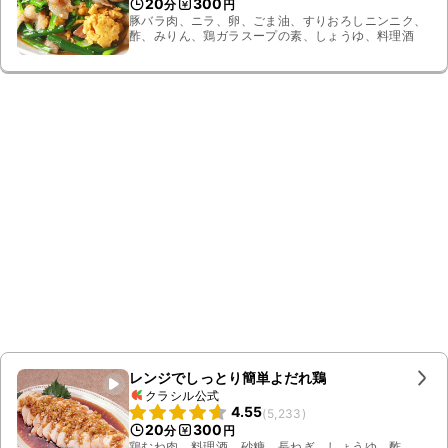
20
300
分
円
豚バラ肉、ニラ、卵、ごま油、すりおろしニンニク、
酢、みりん、鶏ガラスープの素、しょうゆ、料理酒
レンジでしっとり簡単よだれ鶏
クラシル公式
4.55
(
5,233
)
20
300
分
円
鶏むね肉、料理酒、砂糖、長ねぎ、しょうゆ、酢、