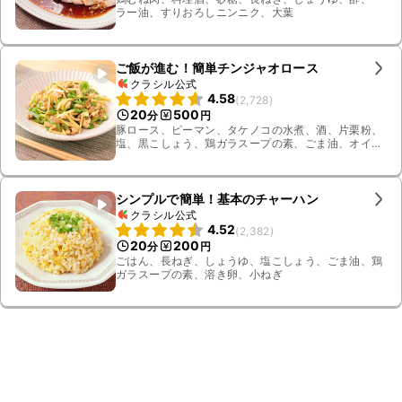
ラー油、すりおろしニンニク、大葉
ご飯が進む！簡単チンジャオロース
クラシル公式
4.58
(
2,728
)
20
500
分
円
豚ロース、ピーマン、タケノコの水煮、酒、片栗粉、
塩、黒こしょう、鶏ガラスープの素、ごま油、オイス
ターソース、しょうゆ、砂糖、すりおろしニンニク、
料理酒
シンプルで簡単！基本のチャーハン
クラシル公式
4.52
(
2,382
)
20
200
分
円
ごはん、長ねぎ、しょうゆ、塩こしょう、ごま油、鶏
ガラスープの素、溶き卵、小ねぎ