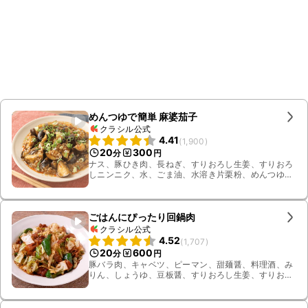
めんつゆで簡単 麻婆茄子
クラシル公式
4.41
(
1,900
)
20
300
分
円
ナス、豚ひき肉、長ねぎ、すりおろし生姜、すりおろ
しニンニク、水、ごま油、水溶き片栗粉、めんつゆ、
豆板醤、鷹の爪輪切り、ラー油、小ねぎ
ごはんにぴったり回鍋肉
クラシル公式
4.52
(
1,707
)
20
600
分
円
豚バラ肉、キャベツ、ピーマン、甜麺醤、料理酒、み
りん、しょうゆ、豆板醤、すりおろし生姜、すりおろ
しニンニク、ごま油