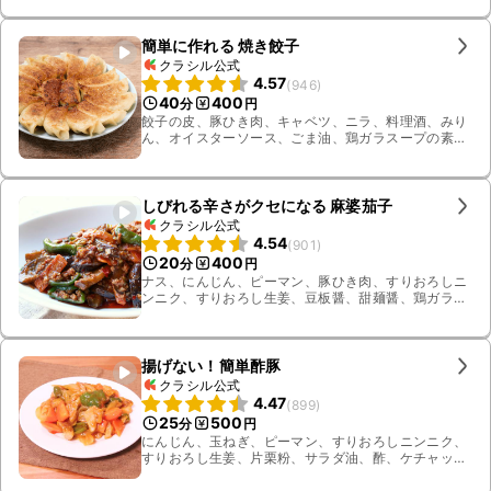
し
簡単に作れる 焼き餃子
クラシル公式
4.57
(
946
)
40
400
分
円
餃子の皮、豚ひき肉、キャベツ、ニラ、料理酒、みり
ん、オイスターソース、ごま油、鶏ガラスープの素、
すりおろし生姜、すりおろしニンニク、サラダ油、お
湯、水、しょうゆ
しびれる辛さがクセになる 麻婆茄子
クラシル公式
4.54
(
901
)
20
400
分
円
ナス、にんじん、ピーマン、豚ひき肉、すりおろしニ
ンニク、すりおろし生姜、豆板醤、甜麺醤、鶏ガラ
スープの素、オイスターソース、みりん、長ねぎ、ご
ま油、粉山椒
揚げない！簡単酢豚
クラシル公式
4.47
(
899
)
25
500
分
円
にんじん、玉ねぎ、ピーマン、すりおろしニンニク、
すりおろし生姜、片栗粉、サラダ油、酢、ケチャッ
プ、砂糖、水溶き片栗粉、しょうゆ、鶏ガラスープの
素、豚ロース、料理酒