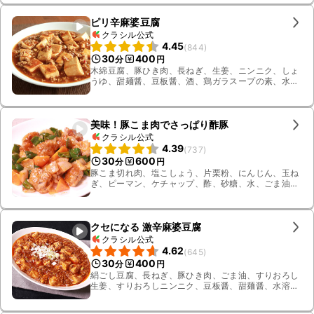
ピリ辛麻婆豆腐
クラシル公式
4.45
(
844
)
30
400
分
円
木綿豆腐、豚ひき肉、長ねぎ、生姜、ニンニク、しょ
うゆ、甜麺醤、豆板醤、酒、鶏ガラスープの素、水、
水溶き片栗粉、サラダ油、ごま油
美味！豚こま肉でさっぱり酢豚
クラシル公式
4.39
(
737
)
30
600
分
円
豚こま切れ肉、塩こしょう、片栗粉、にんじん、玉ね
ぎ、ピーマン、ケチャップ、酢、砂糖、水、ごま油、
溶き卵、鶏ガラスープの素
クセになる 激辛麻婆豆腐
クラシル公式
4.62
(
645
)
30
400
分
円
絹ごし豆腐、長ねぎ、豚ひき肉、ごま油、すりおろし
生姜、すりおろしニンニク、豆板醤、甜麺醤、水溶き
片栗粉、水、鶏ガラスープの素、花山椒