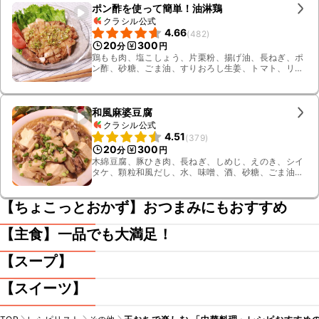
ポン酢を使って簡単！油淋鶏
クラシル公式
4.66
(
482
)
20
300
分
円
鶏もも肉、塩こしょう、片栗粉、揚げ油、長ねぎ、ポ
ン酢、砂糖、ごま油、すりおろし生姜、トマト、リー
フレタス
和風麻婆豆腐
クラシル公式
4.51
(
379
)
20
300
分
円
木綿豆腐、豚ひき肉、長ねぎ、しめじ、えのき、シイ
タケ、顆粒和風だし、水、味噌、酒、砂糖、ごま油、
片栗粉、しょうゆ、すりおろし生姜
【ちょこっとおかず】おつまみにもおすすめ
【主食】一品でも大満足！
【スープ】
【スイーツ】