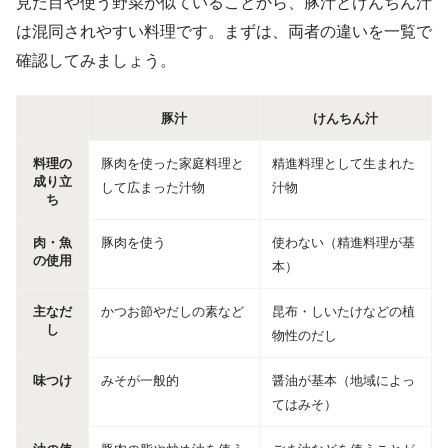
見た目や使う野菜が似ていることから、豚汁とけんちん汁
は混同されやすい料理です。まずは、両者の違いを一覧で
確認してみましょう。
豚汁
けんちん汁
料理の
豚肉を使った家庭料理と
精進料理として生まれた
成り立
して広まった汁物
汁物
ち
肉・魚
豚肉を使う
使わない（精進料理が基
の使用
本）
主なだ
かつお節やだしの素など
昆布・しいたけなどの植
し
物性のだし
味つけ
みそが一般的
醤油が基本（地域によっ
てはみそ）