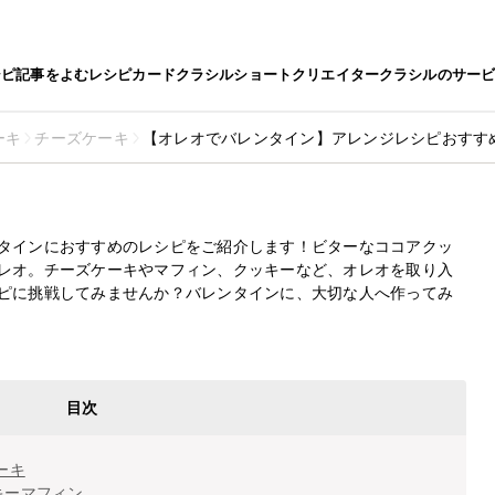
シピ
記事をよむ
レシピカード
クラシルショート
クリエイター
クラシルのサー
ーキ
チーズケーキ
【オレオでバレンタイン】アレンジレシピおすすめ
ン】アレンジレシピおすすめの12選
最終更新日
2025.2.12
タインにおすすめのレシピをご紹介します！ビターなココアクッ
レオ。チーズケーキやマフィン、クッキーなど、オレオを取り入
ピに挑戦してみませんか？バレンタインに、大切な人へ作ってみ
目次
ーキ
キーマフィン