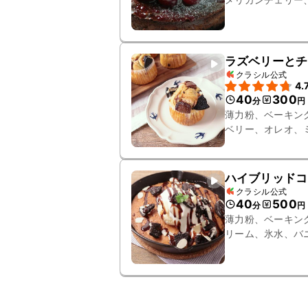
ラム酒、コーンス
ラズベリーとチ
クラシル公式
4.
40
300
分
円
薄力粉、ベーキン
ベリー、オレオ、
ハイブリッドコ
クラシル公式
40
500
分
円
薄力粉、ベーキン
リーム、氷水、バ
ス、チャービル