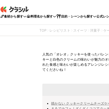
食材から探す
料理名から探す
目的・シーンから探す
公式レ
TOP
レシピリスト
スイーツ
洋菓子
ケ
【オレオでバレンタイ
を紹介
人気の「オレオ」クッキーを使ったバレン
キーと白色のクリームの味わいが魅力のオ
れた食感と味わいが楽しめるアレンジレシ
てくださいね！
焼かない クッキークリームチーズケ
まるでカフェ！ざくざくココアクッ