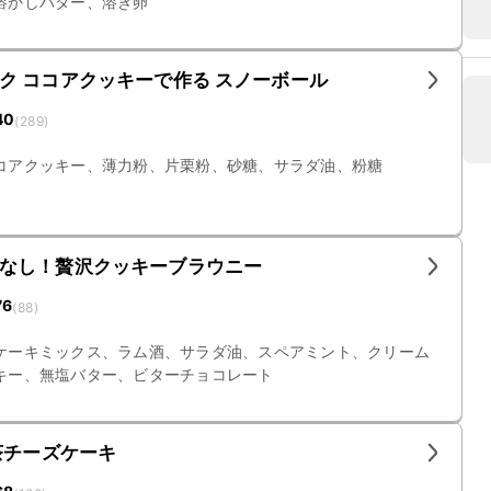
溶かしバター、溶き卵
ク ココアクッキーで作る スノーボール
40
(
289
)
コアクッキー、薄力粉、片栗粉、砂糖、サラダ油、粉糖
なし！贅沢クッキーブラウニー
76
(
88
)
ケーキミックス、ラム酒、サラダ油、スペアミント、クリーム
キー、無塩バター、ビターチョコレート
茶チーズケーキ