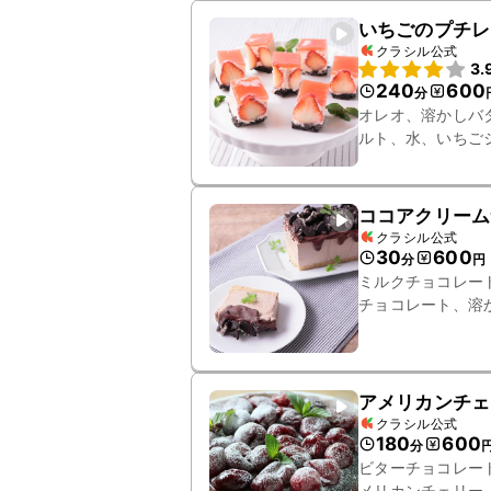
いちごのプチレ
クラシル公式
3.
240
600
分
オレオ、溶かしバ
ルト、水、いちご
ココアクリーム
クラシル公式
30
600
分
円
ミルクチョコレー
チョコレート、溶
アメリカンチェ
クラシル公式
180
600
分
ビターチョコレー
メリカンチェリー