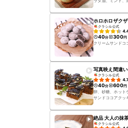
ラダ油、ミント、
ホロホロザクザ
クラシル公式
4.
40
300
分
円
クリームサンドコ
写真映え間違い
クラシル公式
4.
40
600
分
円
卵、砂糖、ホット
サンドココアクッ
絶品 大人の抹
クラシル公式