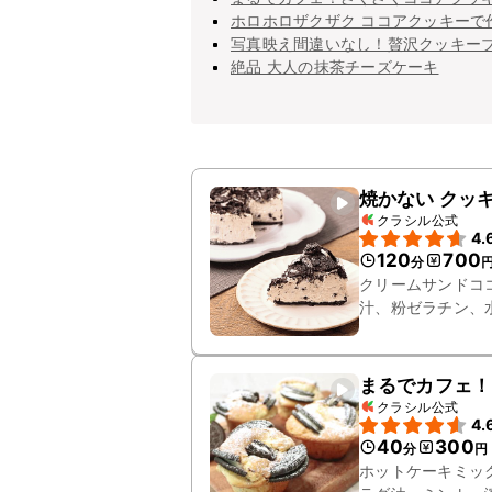
ホロホロザクザク ココアクッキーで
写真映え間違いなし！贅沢クッキー
絶品 大人の抹茶チーズケーキ
焼かない クッ
クラシル公式
4.
120
700
分
クリームサンドコ
汁、粉ゼラチン、
まるでカフェ！
クラシル公式
4.
40
300
分
円
ホットケーキミッ