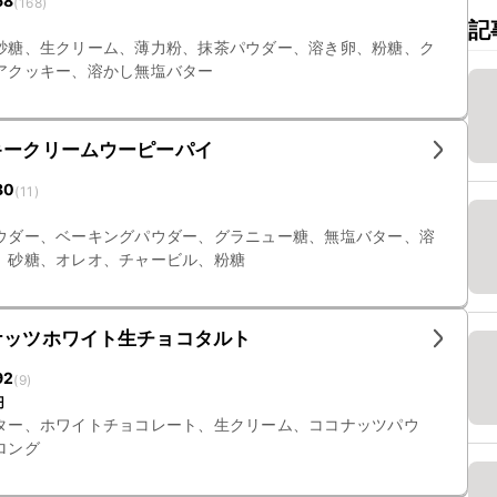
68
(
168
)
記
砂糖、生クリーム、薄力粉、抹茶パウダー、溶き卵、粉糖、ク
アクッキー、溶かし無塩バター
キークリームウーピーパイ
80
(
11
)
ウダー、ベーキングパウダー、グラニュー糖、無塩バター、溶
、砂糖、オレオ、チャービル、粉糖
ナッツホワイト生チョコタルト
92
(
9
)
円
ター、ホワイトチョコレート、生クリーム、ココナッツパウ
ロング