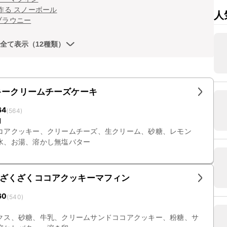
作る スノーボール
人
ブラウニー
全て表示（12種類）
キークリームチーズケーキ
64
(
564
)
円
コアクッキー、クリームチーズ、生クリーム、砂糖、レモン
水、お湯、溶かし無塩バター
ざくざくココアクッキーマフィン
60
(
540
)
クス、砂糖、牛乳、クリームサンドココアクッキー、粉糖、サ