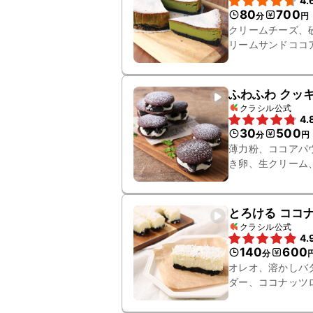
4.
80
700
分
円
クリームチーズ、
リームサンドココ
ふわふわ クッ
クラシル公式
4.
30
500
分
円
薄力粉、ココアパ
き卵、生クリーム
とろける ココ
クラシル公式
4.
140
600
分
オレオ、溶かしバ
ダー、ココナッツ