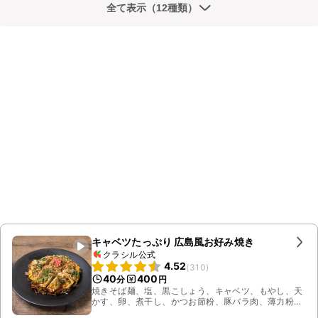
全て表示（12種類）
キャベツたっぷり 広島風お好み焼き
クラシル公式
4.52
(
310
)
40
400
分
円
焼きそば麺、塩、黒こしょう、キャベツ、もやし、天
かす、卵、煮干し、かつお節粉、豚バラ肉、薄力粉、
水、お好み焼きソース、青のり、かつお節、イカ天ス