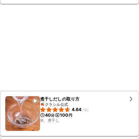
ナック、サラダ油、とろろ昆布、紅生姜、小ねぎ
煮干しだしの取り方
クラシル公式
4.64
(
18
)
40
100
分
円
水、煮干し