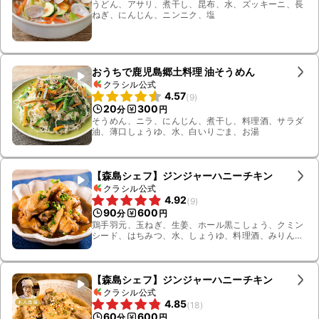
うどん、アサリ、煮干し、昆布、水、ズッキーニ、長
ねぎ、にんじん、ニンニク、塩
おうちで鹿児島郷土料理 油そうめん
クラシル公式
4.57
(
9
)
20
300
分
円
そうめん、ニラ、にんじん、煮干し、料理酒、サラダ
油、薄口しょうゆ、水、白いりごま、お湯
【森島シェフ】ジンジャーハニーチキン
クラシル公式
4.92
(
9
)
90
600
分
円
鶏手羽元、玉ねぎ、生姜、ホール黒こしょう、クミン
シード、はちみつ、水、しょうゆ、料理酒、みりん、
昆布、干し椎茸、かつお節、煮干し、小ねぎ
【森島シェフ】ジンジャーハニーチキン
クラシル公式
4.85
(
18
)
60
600
分
円