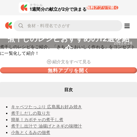
クラシル
無料アプリで開く
1週間分の献立が2分で決まる
煮干しのレシピおすすめの12選を紹
2022.6.28
介
煮干しのレシピをご紹介。「きちんとおいしく作れる」をコンセプト
に一覧化して紹介！
紹介文をすべて見る
無料アプリを開く
目次
キャベツたっぷり 広島風お好み焼き
煮干しだしの取り方
簡単！カボチャの煮干し煮
煮干し出汁で 油揚げとネギの味噌汁
小魚とくるみの佃煮