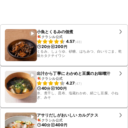
小魚とくるみの佃煮
クラシル公式
4.57
(
48
)
20
200
分
円
くるみ、しょうゆ、砂糖、はちみつ、白いりごま、乾
燥カタクチイワシ
出汁から丁寧に わかめと豆腐のお味噌汁
クラシル公式
4.27
(
47
)
40
100
分
円
水、煮干し、昆布、塩蔵わかめ、絹ごし豆腐、小ね
ぎ、みそ
アサリだしがおいしい カルグクス
クラシル公式
40
400
分
円