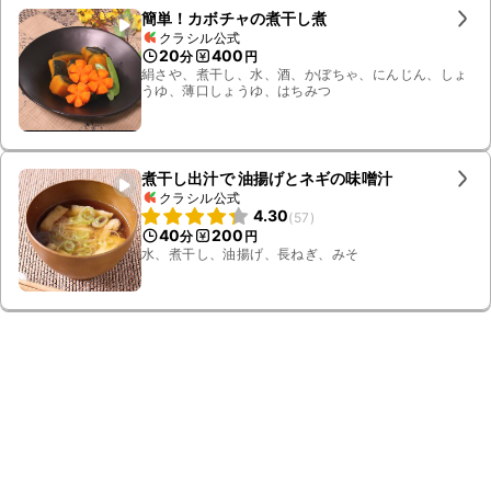
簡単！カボチャの煮干し煮
クラシル公式
20
400
分
円
絹さや、煮干し、水、酒、かぼちゃ、にんじん、しょ
うゆ、薄口しょうゆ、はちみつ
煮干し出汁で 油揚げとネギの味噌汁
クラシル公式
4.30
(
57
)
40
200
分
円
水、煮干し、油揚げ、長ねぎ、みそ