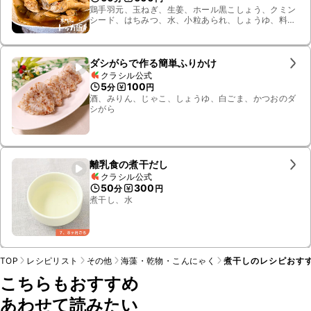
鶏手羽元、玉ねぎ、生姜、ホール黒こしょう、クミン
シード、はちみつ、水、小粒あられ、しょうゆ、料理
酒、みりん、昆布、干し椎茸、かつお節、煮干し、し
その実
ダシがらで作る簡単ふりかけ
クラシル公式
5
100
分
円
酒、みりん、じゃこ、しょうゆ、白ごま、かつおのダ
シがら
離乳食の煮干だし
クラシル公式
50
300
分
円
煮干し、水
TOP
レシピリスト
その他
海藻・乾物・こんにゃく
煮干しのレシピおすす
こちらもおすすめ
あわせて読みたい