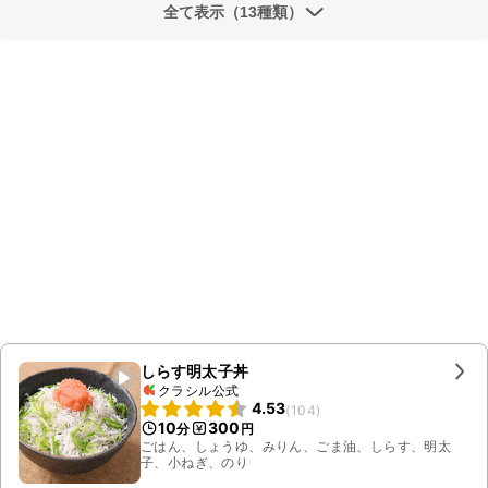
全て表示（13種類）
しらす明太子丼
クラシル公式
4.53
(
104
)
10
300
分
円
ごはん、しょうゆ、みりん、ごま油、しらす、明太
子、小ねぎ、のり