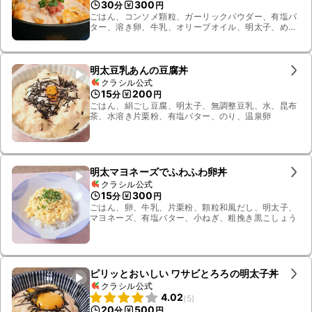
30
300
分
円
ごはん、コンソメ顆粒、ガーリックパウダー、有塩バ
ター、溶き卵、牛乳、オリーブオイル、明太子、めん
つゆ、マヨネーズ、かいわれ大根
明太豆乳あんの豆腐丼
クラシル公式
15
200
分
円
ごはん、絹ごし豆腐、明太子、無調整豆乳、水、昆布
茶、水溶き片栗粉、有塩バター、のり、温泉卵
明太マヨネーズでふわふわ卵丼
クラシル公式
15
300
分
円
ごはん、卵、牛乳、片栗粉、顆粒和風だし、明太子、
マヨネーズ、有塩バター、小ねぎ、粗挽き黒こしょう
ピリッとおいしい ワサビとろろの明太子丼
クラシル公式
4.02
(
5
)
20
500
分
円