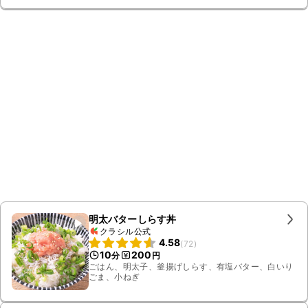
明太バターしらす丼
クラシル公式
4.58
(
72
)
10
200
分
円
ごはん、明太子、釜揚げしらす、有塩バター、白いり
ごま、小ねぎ