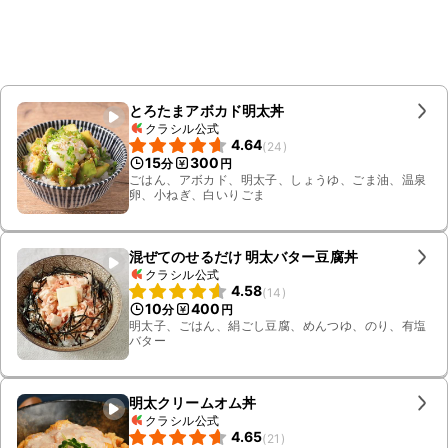
とろたまアボカド明太丼
クラシル公式
4.64
(
24
)
15
300
分
円
ごはん、アボカド、明太子、しょうゆ、ごま油、温泉
卵、小ねぎ、白いりごま
混ぜてのせるだけ 明太バター豆腐丼
クラシル公式
4.58
(
14
)
10
400
分
円
明太子、ごはん、絹ごし豆腐、めんつゆ、のり、有塩
バター
明太クリームオム丼
クラシル公式
4.65
(
21
)