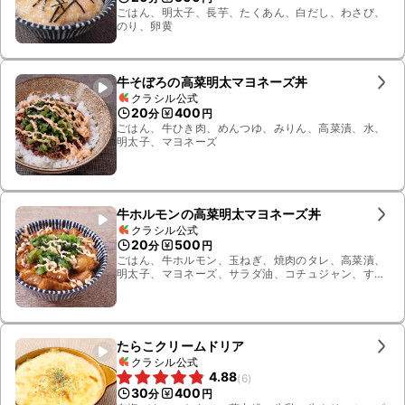
ごはん、明太子、長芋、たくあん、白だし、わさび、
のり、卵黄
牛そぼろの高菜明太マヨネーズ丼
クラシル公式
20
400
分
円
ごはん、牛ひき肉、めんつゆ、みりん、高菜漬、水、
明太子、マヨネーズ
牛ホルモンの高菜明太マヨネーズ丼
クラシル公式
20
500
分
円
ごはん、牛ホルモン、玉ねぎ、焼肉のタレ、高菜漬、
明太子、マヨネーズ、サラダ油、コチュジャン、すり
おろしニンニク
たらこクリームドリア
クラシル公式
4.88
(
6
)
30
400
分
円