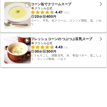
コーン缶でクリームスープ
クラシル公式
4.47
(
195
)
20
400
分
円
コーン、牛乳、生クリーム、コンソメ顆粒、塩、パセ
リ
フレッシュコーンの つぶつぶ豆乳スープ
クラシル公式
4.43
(
58
)
30
300
分
円
とうもろこし、調製豆乳、水、有塩バター、塩こしょ
う、コンソメ顆粒、パセリ