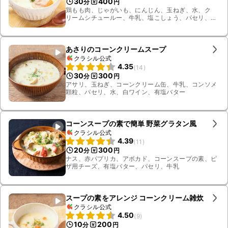
30
400
分
円
鶏もも肉、じゃがいも、にんじん、玉ねぎ、水、ク
リームシチュールー、牛乳、塩こしょう、パセリ、
コーンスープの素、サラダ油
あさりのコーンクリームスープ
クラシル公式
4.35
(
14
)
30
300
分
円
アサリ、玉ねぎ、コーンクリーム缶、牛乳、コンソメ
顆粒、パセリ、水、白ワイン、有塩バター
コーンスープの素で簡単 野菜グラタン風
クラシル公式
4.39
(
11
)
20
300
分
円
ナス、赤パプリカ、アボカド、コーンスープの素、ピ
ザ用チーズ、有塩バター、パセリ、牛乳
スープの素をアレンジ コーンクリーム雑炊
クラシル公式
4.50
(
9
)
10
200
分
円