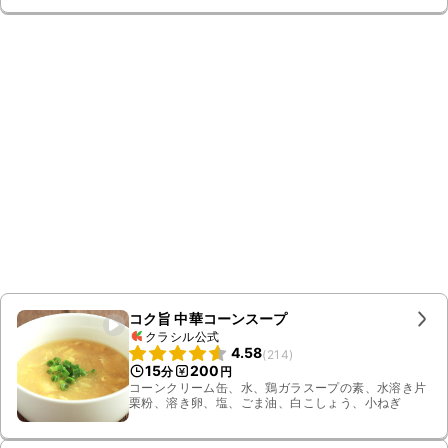
コク旨 中華コーンスープ
クラシル公式
4.58
(
214
)
15
200
分
円
コーンクリーム缶、水、鶏ガラスープの素、水溶き片
栗粉、溶き卵、塩、ごま油、白こしょう、小ねぎ