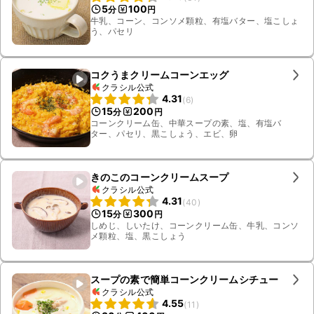
5
100
分
円
牛乳、コーン、コンソメ顆粒、有塩バター、塩こしょ
う、パセリ
コクうまクリームコーンエッグ
クラシル公式
4.31
(
6
)
15
200
分
円
コーンクリーム缶、中華スープの素、塩、有塩バ
ター、パセリ、黒こしょう、エビ、卵
きのこのコーンクリームスープ
クラシル公式
4.31
(
40
)
15
300
分
円
しめじ、しいたけ、コーンクリーム缶、牛乳、コンソ
メ顆粒、塩、黒こしょう
スープの素で簡単コーンクリームシチュー
クラシル公式
4.55
(
11
)