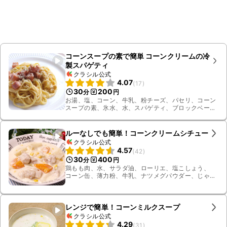
コーンスープの素で簡単 コーンクリームの冷
製スパゲティ
クラシル公式
4.07
(
17
)
30
200
分
円
お湯、塩、コーン、牛乳、粉チーズ、パセリ、コーン
スープの素、氷水、水、スパゲティ、ブロックベーコ
ン
ルーなしでも簡単！コーンクリームシチュー
クラシル公式
4.57
(
42
)
30
400
分
円
鶏もも肉、水、サラダ油、ローリエ、塩こしょう、
コーン缶、薄力粉、牛乳、ナツメグパウダー、じゃが
いも、にんじん、玉ねぎ、固形ブイヨン、有塩バター
レンジで簡単！コーンミルクスープ
クラシル公式
4.29
(
31
)