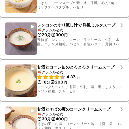
ごはん、コーンスープの素、水、牛乳、めんつゆ、
ミックスベジタブル、パセリ
レンコンのすり流し汁で 洋風ミルクスープ
クラシル公式
20
300
分
円
玉ねぎ、レンコン、コーン、生クリーム、牛乳、水、
酢、コンソメ顆粒、パセリ、有塩バター、薄切りハー
フベーコン
甘酒とコーン缶のとろとろクリームスープ
クラシル公式
4.37
(
8
)
10
200
分
円
コーンクリーム缶、甘酒、牛乳、塩、黒こしょう、コ
ンソメ顆粒、チャービル
甘酒とそばの実のコーンクリームスープ
クラシル公式
30
400
分
円
そばの実、お湯、コーンクリーム缶、甘酒、塩、コン
ソメ顆粒、生クリーム