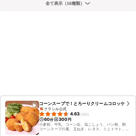
全て表示（16種類）
コーンスープで！とろーりクリームコロッケ
クラシル公式
4.63
(
160
)
60
300
分
円
小麦粉、牛乳、コーン缶、塩こしょう、パン粉、卵、
コーンスープの素、玉ねぎ、レタス、ミニトマト、有
塩バター、揚げ油