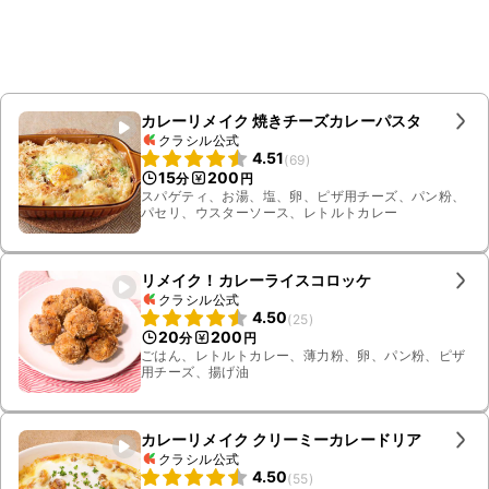
カレーリメイク 焼きチーズカレーパスタ
クラシル公式
4.51
(
69
)
15
200
分
円
スパゲティ、お湯、塩、卵、ピザ用チーズ、パン粉、
パセリ、ウスターソース、レトルトカレー
リメイク！カレーライスコロッケ
クラシル公式
4.50
(
25
)
20
200
分
円
ごはん、レトルトカレー、薄力粉、卵、パン粉、ピザ
用チーズ、揚げ油
カレーリメイク クリーミーカレードリア
クラシル公式
4.50
(
55
)