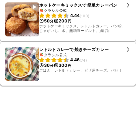
ホットケーキミックスで 簡単カレーパン
クラシル公式
4.44
(
100
)
50
200
分
円
ホットケーキミックス、レトルトカレー、パン粉、
じゃがいも、水、無糖ヨーグルト、揚げ油
レトルトカレーで 焼きチーズカレー
クラシル公式
4.46
(
74
)
30
300
分
円
ごはん、レトルトカレー、ピザ用チーズ、パセリ