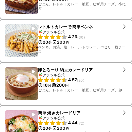
ごはん、レトルトカレー、納豆、ピザ用チーズ、小ね
ぎ
レトルトカレーで 簡単ペンネ
クラシル公式
4.26
(
30
)
20
200
分
円
ペンネ、お湯、塩、レトルトカレー、パセリ、粉チー
ズ
卵とろーり 納豆カレードリア
クラシル公式
4.57
(
20
)
10
200
分
円
ごはん、レトルトカレー、納豆、ピザ用チーズ、卵
簡単 焼きカレードリア
クラシル公式
4.44
(
72
)
20
200
分
円