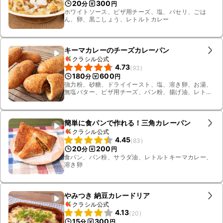
20
300
分
円
ホワイトソース、ピザ用チーズ、塩、パセリ、ごは
ん、卵、黒こしょう、レトルトカレー
キーマカレーのチーズカレーパン
クラシル公式
4.73
(
93
)
180
600
分
円
強力粉、砂糖、ドライイースト、塩、溶き卵、お湯、
無塩バター、ピザ用チーズ、パン粉、揚げ油、レトル
トキーマカレー
簡単に食パンで作れる！三角カレーパン
クラシル公式
4.45
(
83
)
20
200
分
円
食パン、パン粉、サラダ油、レトルトキーマカレー、
溶き卵
やみつき 納豆カレードリア
クラシル公式
4.13
(
20
)
15
300
分
円