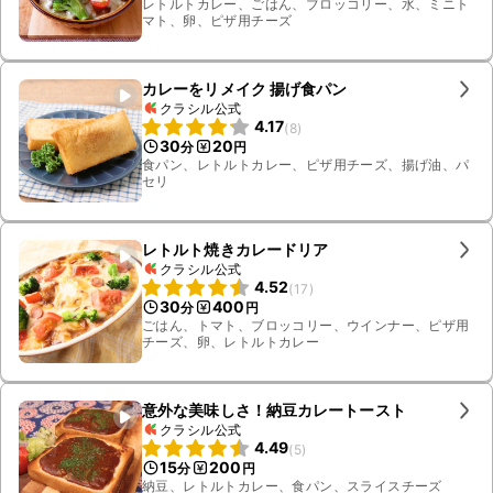
レトルトカレー、ごはん、ブロッコリー、水、ミニト
マト、卵、ピザ用チーズ
カレーをリメイク 揚げ食パン
クラシル公式
4.17
(
8
)
30
20
分
円
食パン、レトルトカレー、ピザ用チーズ、揚げ油、パ
セリ
レトルト焼きカレードリア
クラシル公式
4.52
(
17
)
30
400
分
円
ごはん、トマト、ブロッコリー、ウインナー、ピザ用
チーズ、卵、レトルトカレー
意外な美味しさ！納豆カレートースト
クラシル公式
4.49
(
5
)
15
200
分
円
納豆、レトルトカレー、食パン、スライスチーズ