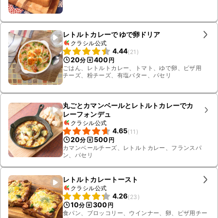
レトルトカレーで ゆで卵ドリア
クラシル公式
4.44
(
21
)
20
400
分
円
ごはん、レトルトカレー、トマト、ゆで卵、ピザ用
チーズ、粉チーズ、有塩バター、パセリ
丸ごとカマンベールとレトルトカレーでカ
レーフォンデュ
クラシル公式
4.65
(
11
)
20
500
分
円
カマンベールチーズ、レトルトカレー、フランスパ
ン、パセリ
レトルトカレートースト
クラシル公式
4.26
(
23
)
10
300
分
円
食パン、ブロッコリー、ウインナー、卵、ピザ用チー