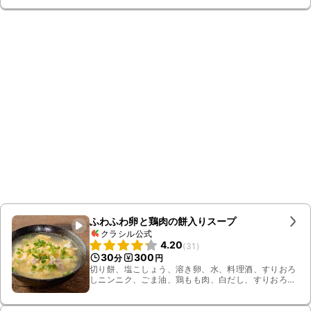
ふわふわ卵と鶏肉の餅入りスープ
クラシル公式
4.20
(
31
)
30
300
分
円
切り餅、塩こしょう、溶き卵、水、料理酒、すりおろ
しニンニク、ごま油、鶏もも肉、白だし、すりおろし
生姜、小ねぎ、砂糖