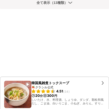
全て表示（13種類）
韓国風雑煮トックスープ
クラシル公式
4.51
(
34
)
20
300
分
円
しいたけ、水、料理酒、しょうゆ、ダシダ、顆粒和風
だし、ごま油、白いりごま、小ねぎ、みりん、すりお
ろしニンニク、玉ねぎ、牛肩ロース、溶き卵、トック