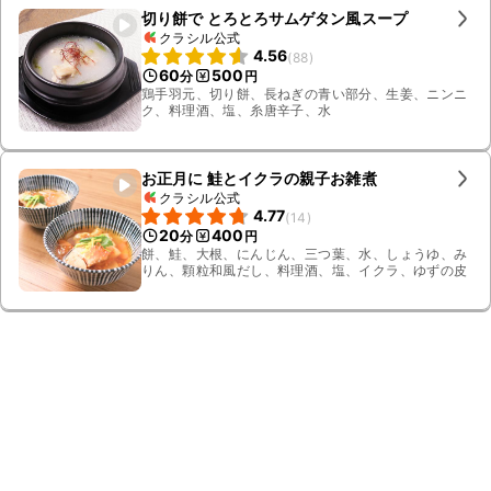
切り餅で とろとろサムゲタン風スープ
クラシル公式
4.56
(
88
)
60
500
分
円
鶏手羽元、切り餅、長ねぎの青い部分、生姜、ニンニ
ク、料理酒、塩、糸唐辛子、水
お正月に 鮭とイクラの親子お雑煮
クラシル公式
4.77
(
14
)
20
400
分
円
餅、鮭、大根、にんじん、三つ葉、水、しょうゆ、み
りん、顆粒和風だし、料理酒、塩、イクラ、ゆずの皮