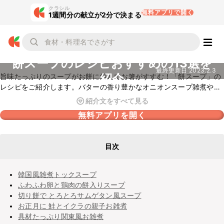
クラシル
無料アプリで開く
1週間分の献立が2分で決まる
餅スープのレシピおすすめの13選を
最終更新日
2023.2.3
紹介
旨味たっぷりのスープがお餅に絡んでお箸がすすむ！「餅スープ」の
レシピをご紹介します。バターの香り豊かなオニオンスープ雑煮や韓
国風のお雑煮、ふわふわの卵が入った鶏肉のお雑煮など、バリエー
紹介文をすべて見る
ション豊かにピックアップしました。お餅が入ることで食べ応えも抜
無料アプリを開く
群ですので、ぜひ参考にしてみてくださいね。
目次
韓国風雑煮トックスープ
ふわふわ卵と鶏肉の餅入りスープ
切り餅で とろとろサムゲタン風スープ
お正月に 鮭とイクラの親子お雑煮
具材たっぷり関東風お雑煮