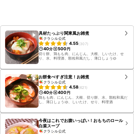
具材たっぷり関東風お雑煮
クラシル公式
4.55
(
307
)
40
500
分
円
切り餅、鶏もも肉、にんじん、大根、しいたけ、せ
り、水、料理酒、顆粒和風だし、薄口しょうゆ
お餅食べすぎ注意！お雑煮
クラシル公式
4.58
(
621
)
40
400
分
円
鶏もも肉、にんじん、大根、切り餅、水、顆粒和風だ
し、薄口しょうゆ、しいたけ、せり、料理酒
今夜はこれでお腹いっぱい！おもちのロール
白菜スープ
クラシル公式