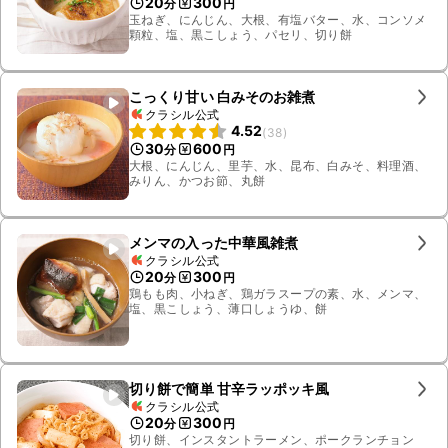
20
300
分
円
玉ねぎ、にんじん、大根、有塩バター、水、コンソメ
顆粒、塩、黒こしょう、パセリ、切り餅
こっくり甘い 白みそのお雑煮
クラシル公式
4.52
(
38
)
30
600
分
円
大根、にんじん、里芋、水、昆布、白みそ、料理酒、
みりん、かつお節、丸餅
メンマの入った中華風雑煮
クラシル公式
20
300
分
円
鶏もも肉、小ねぎ、鶏ガラスープの素、水、メンマ、
塩、黒こしょう、薄口しょうゆ、餅
切り餅で簡単 甘辛ラッポッキ風
クラシル公式
20
300
分
円
切り餅、インスタントラーメン、ポークランチョン