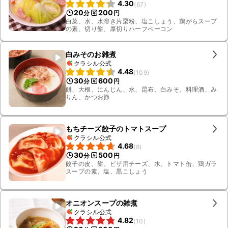
4.30
(
67
)
20
200
分
円
白菜、水、水溶き片栗粉、塩こしょう、鶏がらスープ
の素、切り餅、厚切りハーフベーコン
白みそのお雑煮
クラシル公式
4.48
(
109
)
30
600
分
円
餅、大根、にんじん、水、昆布、白みそ、料理酒、み
りん、かつお節
もちチーズ餃子のトマトスープ
クラシル公式
4.68
(
8
)
30
500
分
円
餃子の皮、餅、ピザ用チーズ、水、トマト缶、鶏ガラ
スープの素、塩、黒こしょう
オニオンスープの雑煮
クラシル公式
4.82
(
10
)