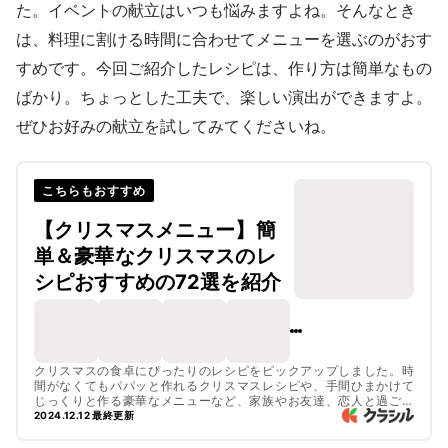
た。イベントの献立はいつも悩みますよね。そんなとき
は、料理に割ける時間に合わせてメニューを選ぶのがおす
すめです。今回ご紹介したレシピは、作り方は簡単なもの
ばかり。ちょっとした工夫で、楽しい演出ができますよ。
ぜひお好みの献立を試してみてくださいね。
こちらもおすすめ
【クリスマスメニュー】簡
単＆豪華なクリスマスのレ
シピおすすめの72選を紹介
クリスマスの食卓にぴったりのレシピをピックアップしました。時
間がなくてもパパッと作れるクリスマスレシピや、手間ひまかけて
じっくりと作る豪華なメニューなど、家族やお友達、恋人と過ごす
シーンなど、さまざまなシチュエーションに合わせたメニューを揃
2024.12.12 最終更新
えているので作ってみてくださいね。メインにぴったりのロースト
チキンやローストビーフ、クリスマスをモチーフにしたおしゃれな