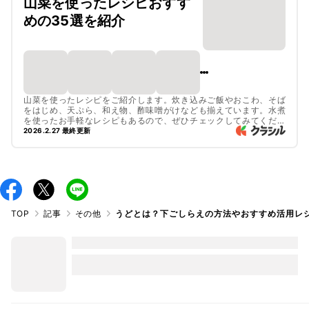
山菜を使ったレシピおすす
めの35選を紹介
山菜を使ったレシピをご紹介します。炊き込みご飯やおこわ、そば
をはじめ、天ぷら、和え物、酢味噌がけなども揃えています。水煮
を使ったお手軽なレシピもあるので、ぜひチェックしてみてくださ
いね。
2026.2.27 最終更新
TOP
記事
その他
うどとは？下ごしらえの方法やおすすめ活用レ