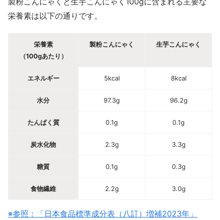
製粉こんにゃくと生芋こんにゃく100gに含まれる主要な
栄養素は以下の通りです。
栄養素
製粉こんにゃく
生芋こんにゃく
（100gあたり）
エネルギー
5kcal
8kcal
水分
97.3g
96.2g
たんぱく質
0.1g
0.1g
炭水化物
2.3g
3.3g
糖質
0.1g
0.3g
食物繊維
2.2g
3.0g
※参照：「日本食品標準成分表（八訂）増補2023年」