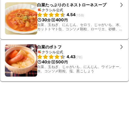
白菜たっぷりのミネストローネスープ
クラシル公式
4.54
(
158
)
30
400
分
円
白菜、玉ねぎ、にんじん、セロリ、じゃがいも、水、
カットトマト缶、コンソメ顆粒、ローリエ、砂糖、
塩、黒こしょう、オリーブオイル、パセリ、薄切り
ハーフベーコン
白菜のポトフ
クラシル公式
4.43
(
78
)
40
500
分
円
白菜、玉ねぎ、じゃがいも、にんじん、ウインナー、
水、コンソメ顆粒、塩、黒こしょう