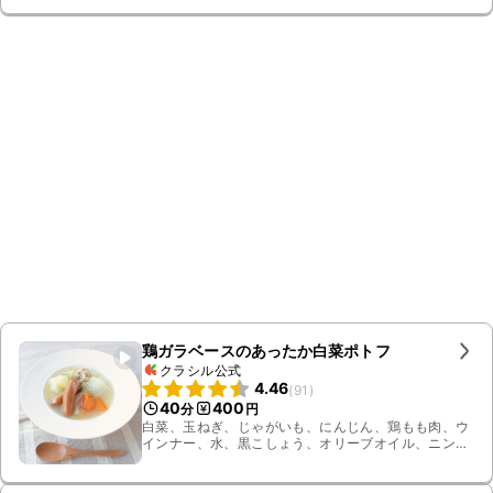
鶏ガラベースのあったか白菜ポトフ
クラシル公式
4.46
(
91
)
40
400
分
円
白菜、玉ねぎ、じゃがいも、にんじん、鶏もも肉、ウ
インナー、水、黒こしょう、オリーブオイル、ニンニ
ク、鶏ガラスープの素、パセリ、塩