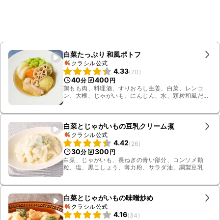
白菜たっぷり 和風ポトフ
クラシル公式
4.33
(
70
)
40
400
分
円
鶏もも肉、料理酒、すりおろし生姜、白菜、レンコ
ン、大根、じゃがいも、にんじん、水、顆粒和風だ
し、薄口しょうゆ、塩、黒こしょう、サラダ油
白菜とじゃがいもの豆乳クリーム煮
クラシル公式
4.42
(
26
)
30
300
分
円
白菜、じゃがいも、長ねぎの青い部分、コンソメ顆
粒、塩、黒こしょう、薄力粉、サラダ油、調製豆乳
白菜とじゃがいもの味噌炒め
クラシル公式
4.16
(
34
)