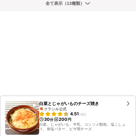
全て表示（13種類）
白菜とじゃがいものチーズ焼き
クラシル公式
4.51
(
66
)
30
200
分
円
白菜、じゃがいも、牛乳、コンソメ顆粒、塩こしょ
う、有塩バター、ピザ用チーズ