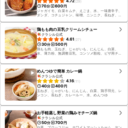
4.72
(
29
)
70
600
分
円
ジャガイモ、白菜キムチ、えごま、水、一味唐辛子、
ダシダ、コチュジャン、味噌、ニンニク、長ねぎ、生
姜、料理酒、みりん、塩こしょう、サラダ油、スペア
リブ
鶏もも肉の豆乳クリームシチュー
クラシル公式
4.61
(
27
)
30
500
分
円
鶏もも肉、玉ねぎ、じゃがいも、にんじん、白菜、
水、薄力粉、無調整豆乳、コンソメ顆粒、ピザ用チー
ズ、塩、黒こしょう、有塩バター、パセリ
めんつゆで簡単 カレー鍋
クラシル公式
4.16
(
11
)
40
400
分
円
玉ねぎ、じゃがいも、にんじん、白菜、鶏手羽元、レ
ンコン、長ねぎ、カレールー、水、めんつゆ
お手軽蒸し野菜の鶏みそチーズ鍋
クラシル公式
50
700
分
円
白菜、ブロッコリー、ホワイトマッシュルーム、ヤン