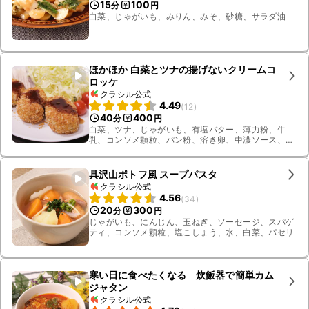
15
100
分
円
白菜、じゃがいも、みりん、みそ、砂糖、サラダ油
ほかほか 白菜とツナの揚げないクリームコ
ロッケ
クラシル公式
4.49
(
12
)
40
400
分
円
白菜、ツナ、じゃがいも、有塩バター、薄力粉、牛
乳、コンソメ顆粒、パン粉、溶き卵、中濃ソース、黒
こしょう、キャベツ、サラダ油、ミニトマト
具沢山ポトフ風 スープパスタ
クラシル公式
4.56
(
34
)
20
300
分
円
じゃがいも、にんじん、玉ねぎ、ソーセージ、スパゲ
ティ、コンソメ顆粒、塩こしょう、水、白菜、パセリ
寒い日に食べたくなる 炊飯器で簡単カム
ジャタン
クラシル公式